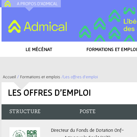
A PROPOS D'ADMICAL
A
LE MÉCÉNAT
FORMATIONS ET EMPLOI
Accueil
/
Formations et emplois
/
Les offres d'emploi
V
LES OFFRES D'EMPLOI
o
u
STRUCTURE
POSTE
s
Directeur du Fonds de Dotation Onf-