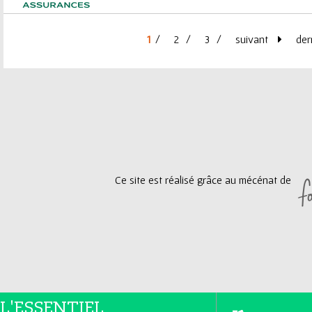
1
2
3
suivant
der
P
a
g
e
Ce site est réalisé grâce au mécénat de
s
L'ESSENTIEL