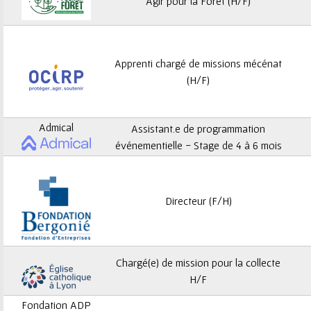
ê
Agir pour la Forêt (H/F)
t
e
Apprenti chargé de missions mécénat
(H/F)
s
i
Admical
Assistant.e de programmation
c
événementielle - Stage de 4 à 6 mois
i
Directeur (F/H)
Chargé(e) de mission pour la collecte
H/F
Fondation ADP