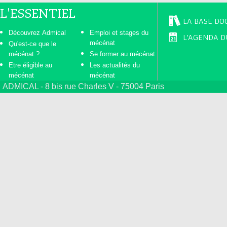
L'ESSENTIEL
LA BASE DO
Découvrez Admical
Emploi et stages du
L'AGENDA D
mécénat
Qu'est-ce que le
mécénat ?
Se former au mécénat
Etre éligible au
Les actualités du
mécénat
mécénat
ADMICAL - 8 bis rue Charles V - 75004 Paris