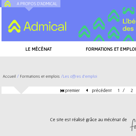
A PROPOS D'ADMICAL
A
LE MÉCÉNAT
FORMATIONS ET EMPLOI
Accueil
/
Formations et emplois
/
Les offres d'emploi
V
premier
précédent
1
2
o
P
u
a
Ce site est réalisé grâce au mécénat de
s
g