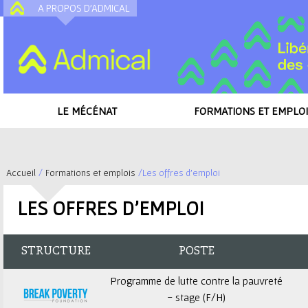
A PROPOS D'ADMICAL
A
LE MÉCÉNAT
FORMATIONS ET EMPLOI
Accueil
/
Formations et emplois
/
Les offres d'emploi
V
LES OFFRES D'EMPLOI
o
u
STRUCTURE
POSTE
s
Programme de lutte contre la pauvreté
- stage (F/H)