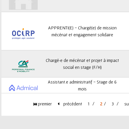
APPRENTI(E) - Chargé(e) de mission
mécénat et engagement solidaire
Chargé·e de mécénat et projet à impact
social en stage (F/H)
Assistant.e administratif - Stage de 6
mois
premier
précédent
1
2
3
su
P
a