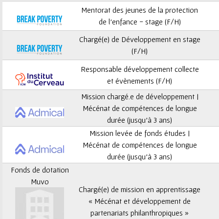
ê
Mentorat des jeunes de la protection
t
de l’enfance - stage (F/H)
Chargé(e) de Développement en stage
e
(F/H)
s
Responsable développement collecte
et évènements (F/H)
i
Mission chargé.e de développement |
c
Mécénat de compétences de longue
durée (jusqu’à 3 ans)
i
Mission levée de fonds études |
Mécénat de compétences de longue
durée (jusqu’à 3 ans)
Fonds de dotation
Muvo
Chargé(e) de mission en apprentissage
« Mécénat et développement de
partenariats philanthropiques »