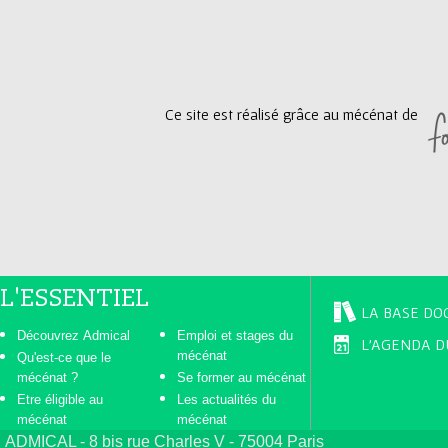
g
e
Ce site est réalisé grâce au mécénat de
s
L'ESSENTIEL
LA BASE DO
Découvrez Admical
Emploi et stages du
L'AGENDA D
mécénat
Qu'est-ce que le
mécénat ?
Se former au mécénat
Etre éligible au
Les actualités du
mécénat
mécénat
ADMICAL - 8 bis rue Charles V - 75004 Paris