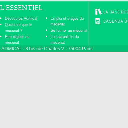
L'ESSENTIEL
LA BASE DO
Découvrez Admical
Emploi et stages du
L'AGENDA D
mécénat
Qu'est-ce que le
mécénat ?
Se former au mécénat
Etre éligible au
Les actualités du
mécénat
mécénat
ADMICAL - 8 bis rue Charles V - 75004 Paris