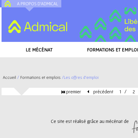
A PROPOS D'ADMICAL
A
LE MÉCÉNAT
FORMATIONS ET EMPLOI
Accueil
/
Formations et emplois
/
Les offres d'emploi
V
premier
précédent
1
2
o
P
u
a
Ce site est réalisé grâce au mécénat de
s
g