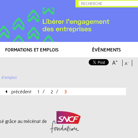
Allez au contenu
FORMATIONS ET EMPLOIS
ÉVÉNEMENTS
+
A
-
A
s d'emploi
précédent
1
2
3
lisé grâce au mécénat de