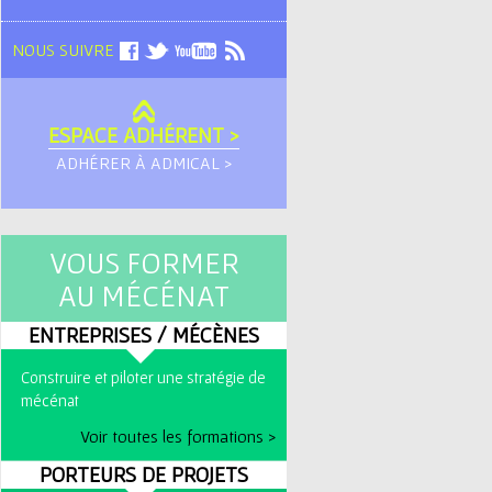
NOUS SUIVRE
ESPACE ADHÉRENT >
ADHÉRER À ADMICAL >
VOUS FORMER
AU MÉCÉNAT
ENTREPRISES / MÉCÈNES
Construire et piloter une stratégie de
mécénat
Voir toutes les formations >
PORTEURS DE PROJETS