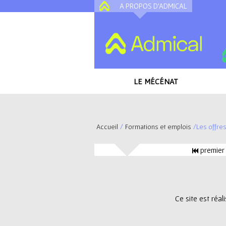
A PROPOS D'ADMICAL
LE MÉCÉNAT
Accueil
/
Formations et emplois
/
Les offre
V
premier
o
P
u
a
Ce site est réa
s
g