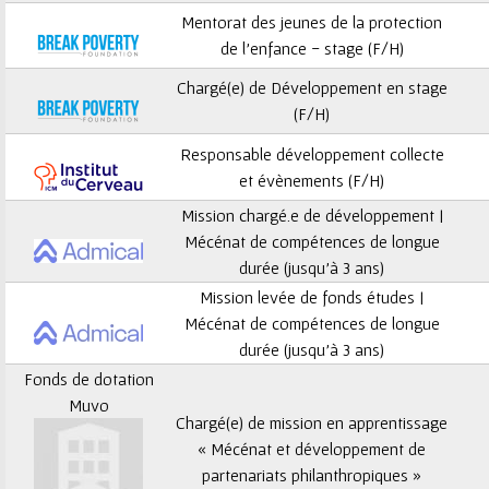
ê
Mentorat des jeunes de la protection
t
de l’enfance - stage (F/H)
Chargé(e) de Développement en stage
e
(F/H)
s
Responsable développement collecte
et évènements (F/H)
i
Mission chargé.e de développement |
c
Mécénat de compétences de longue
durée (jusqu’à 3 ans)
i
Mission levée de fonds études |
Mécénat de compétences de longue
durée (jusqu’à 3 ans)
Fonds de dotation
Muvo
Chargé(e) de mission en apprentissage
« Mécénat et développement de
partenariats philanthropiques »