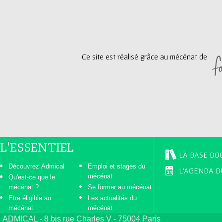
g
e
Ce site est réalisé grâce au mécénat de
s
L'ESSENTIEL
LA BASE DO
Découvrez Admical
Emploi et stages du
L'AGENDA D
mécénat
Qu'est-ce que le
mécénat ?
Se former au mécénat
Etre éligible au
Les actualités du
mécénat
mécénat
ADMICAL - 8 bis rue Charles V - 75004 Paris