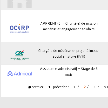
APPRENTI(E) - Chargé(e) de mission
mécénat et engagement solidaire
Chargé·e de mécénat et projet à impact
social en stage (F/H)
Assistant.e administratif - Stage de 6
mois
premier
précédent
1
2
3
su
P
a