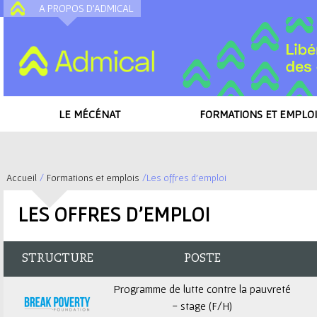
A PROPOS D'ADMICAL
A
LE MÉCÉNAT
FORMATIONS ET EMPLOI
Accueil
/
Formations et emplois
/
Les offres d'emploi
V
LES OFFRES D'EMPLOI
o
u
STRUCTURE
POSTE
s
Programme de lutte contre la pauvreté
- stage (F/H)