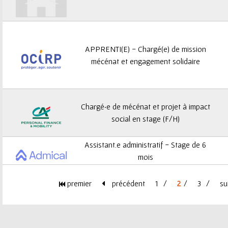
APPRENTI(E) - Chargé(e) de mission
mécénat et engagement solidaire
Chargé·e de mécénat et projet à impact
social en stage (F/H)
Assistant.e administratif - Stage de 6
mois
premier
précédent
1
2
3
su
P
a