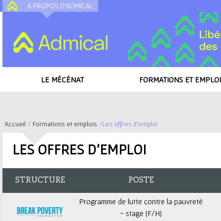
A PROPOS D'ADMICAL
A
LE MÉCÉNAT
FORMATIONS ET EMPLOI
Accueil
/
Formations et emplois
/
Les offres d'emploi
V
LES OFFRES D'EMPLOI
o
u
STRUCTURE
POSTE
s
Programme de lutte contre la pauvreté
- stage (F/H)