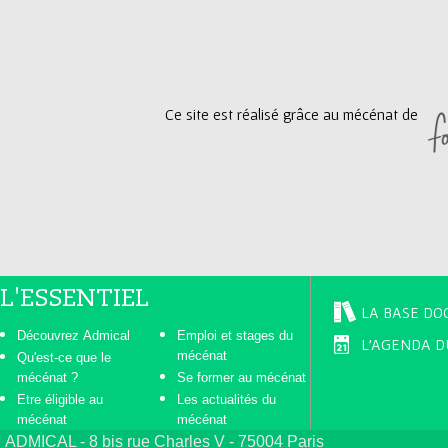
g
e
Ce site est réalisé grâce au mécénat de
s
L'ESSENTIEL
LA BASE DO
Découvrez Admical
Emploi et stages du
L'AGENDA D
mécénat
Qu'est-ce que le
mécénat ?
Se former au mécénat
Etre éligible au
Les actualités du
mécénat
mécénat
ADMICAL - 8 bis rue Charles V - 75004 Paris