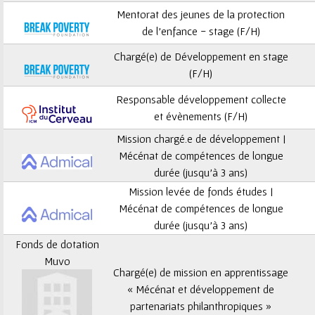
ê
Mentorat des jeunes de la protection
t
de l’enfance - stage (F/H)
Chargé(e) de Développement en stage
e
(F/H)
s
Responsable développement collecte
et évènements (F/H)
i
Mission chargé.e de développement |
c
Mécénat de compétences de longue
durée (jusqu’à 3 ans)
i
Mission levée de fonds études |
Mécénat de compétences de longue
durée (jusqu’à 3 ans)
Fonds de dotation
Muvo
Chargé(e) de mission en apprentissage
« Mécénat et développement de
partenariats philanthropiques »