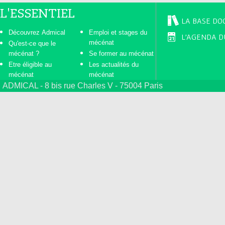
L'ESSENTIEL
LA BASE DO
Découvrez Admical
Emploi et stages du
L'AGENDA D
mécénat
Qu'est-ce que le
mécénat ?
Se former au mécénat
Etre éligible au
Les actualités du
mécénat
mécénat
ADMICAL - 8 bis rue Charles V - 75004 Paris