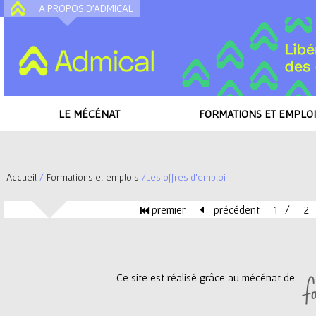
A PROPOS D'ADMICAL
A
LE MÉCÉNAT
FORMATIONS ET EMPLOI
Accueil
/
Formations et emplois
/
Les offres d'emploi
V
premier
précédent
1
2
o
P
u
a
Ce site est réalisé grâce au mécénat de
s
g