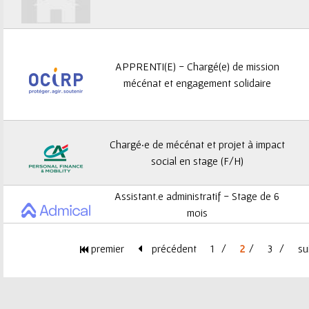
APPRENTI(E) - Chargé(e) de mission
mécénat et engagement solidaire
Chargé·e de mécénat et projet à impact
social en stage (F/H)
Assistant.e administratif - Stage de 6
mois
premier
précédent
1
2
3
su
P
a