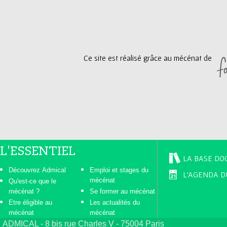
g
e
Ce site est réalisé grâce au mécénat de
s
L'ESSENTIEL
LA BASE DO
Découvrez Admical
Emploi et stages du
L'AGENDA D
mécénat
Qu'est-ce que le
mécénat ?
Se former au mécénat
Etre éligible au
Les actualités du
mécénat
mécénat
ADMICAL - 8 bis rue Charles V - 75004 Paris