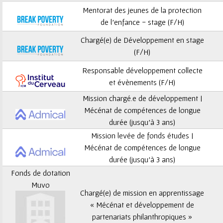
ê
Mentorat des jeunes de la protection
t
de l’enfance - stage (F/H)
Chargé(e) de Développement en stage
e
(F/H)
s
Responsable développement collecte
et évènements (F/H)
i
Mission chargé.e de développement |
c
Mécénat de compétences de longue
durée (jusqu’à 3 ans)
i
Mission levée de fonds études |
Mécénat de compétences de longue
durée (jusqu’à 3 ans)
Fonds de dotation
Muvo
Chargé(e) de mission en apprentissage
« Mécénat et développement de
partenariats philanthropiques »