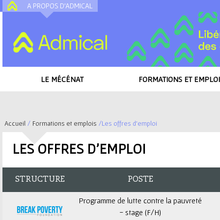
A PROPOS D'ADMICAL
A
LE MÉCÉNAT
FORMATIONS ET EMPLOI
Accueil
/
Formations et emplois
/
Les offres d'emploi
V
LES OFFRES D'EMPLOI
o
u
STRUCTURE
POSTE
s
Programme de lutte contre la pauvreté
- stage (F/H)