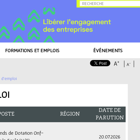
Allez au contenu
FORMATIONS ET EMPLOIS
ÉVÉNEMENTS
+
A
-
A
s d'emploi
LOI
DATE DE
POSTE
RÉGION
PARUTION
onds de Dotation Onf-
20.07.2026