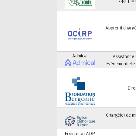
ê
Agir pou
t
e
Apprenti charg
s
i
Admical
Assistant.e
c
événementielle 
i
Dire
Chargé(e) de mi
Fondation ADP