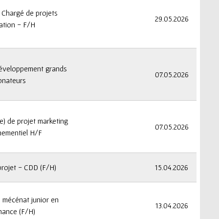
 Chargé de projets
29.05.2026
ation - F/H
développement grands
07.05.2026
onateurs
fe) de projet marketing
07.05.2026
nementiel H/F
projet - CDD (F/H)
15.04.2026
 mécénat junior en
13.04.2026
nance (F/H)