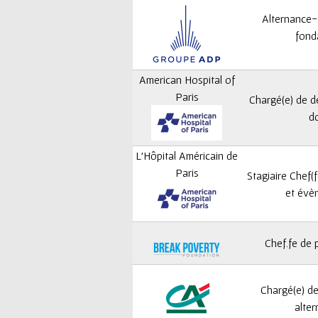
Alternance-
fond
American Hospital of
Paris
Chargé(e) de 
d
L'Hôpital Américain de
Paris
Stagiaire Chef(
et évè
Chef.fe de 
Chargé(e) de
alter