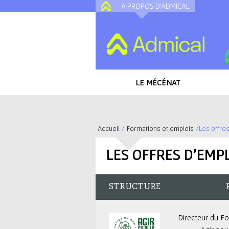
A PROPOS D'ADMICAL
LE MÉCÉNAT
Accueil
/
Formations et emplois
/
Les offre
V
LES OFFRES D'EMP
o
u
STRUCTURE
s
Directeur du F