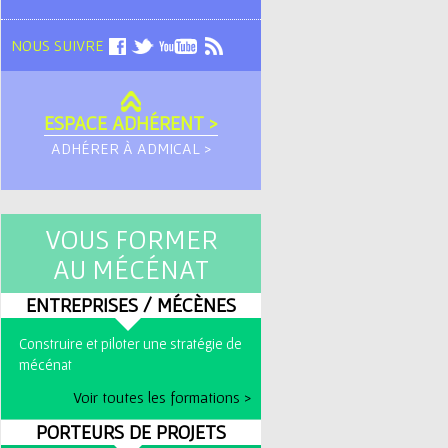
NOUS SUIVRE
ESPACE ADHÉRENT >
ADHÉRER À ADMICAL >
VOUS FORMER
AU MÉCÉNAT
ENTREPRISES / MÉCÈNES
Construire et piloter une stratégie de
mécénat
Voir toutes les formations >
PORTEURS DE PROJETS