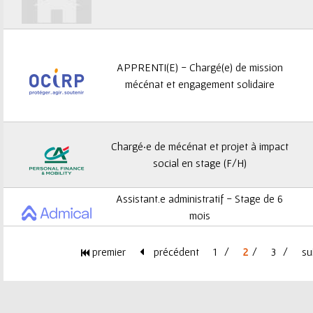
APPRENTI(E) - Chargé(e) de mission
mécénat et engagement solidaire
Chargé·e de mécénat et projet à impact
social en stage (F/H)
Assistant.e administratif - Stage de 6
mois
premier
précédent
1
2
3
su
P
a