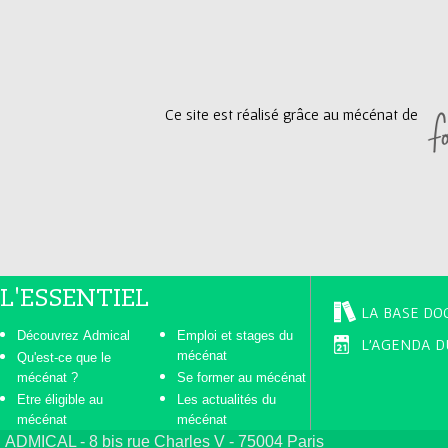
g
e
Ce site est réalisé grâce au mécénat de
s
L'ESSENTIEL
LA BASE DO
Découvrez Admical
Emploi et stages du
L'AGENDA D
mécénat
Qu'est-ce que le
mécénat ?
Se former au mécénat
Etre éligible au
Les actualités du
mécénat
mécénat
ADMICAL - 8 bis rue Charles V - 75004 Paris