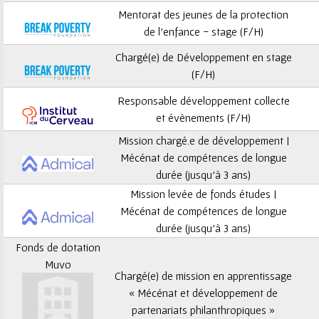
ê
Mentorat des jeunes de la protection
t
de l’enfance - stage (F/H)
Chargé(e) de Développement en stage
e
(F/H)
s
Responsable développement collecte
et évènements (F/H)
i
Mission chargé.e de développement |
c
Mécénat de compétences de longue
durée (jusqu’à 3 ans)
i
Mission levée de fonds études |
Mécénat de compétences de longue
durée (jusqu’à 3 ans)
Fonds de dotation
Muvo
Chargé(e) de mission en apprentissage
« Mécénat et développement de
partenariats philanthropiques »