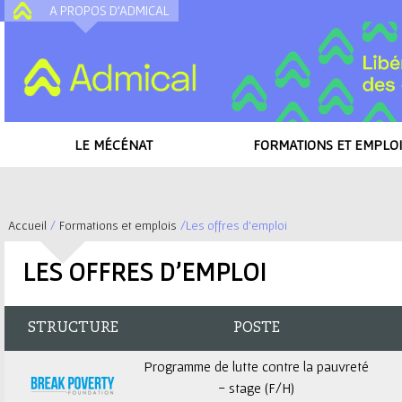
A PROPOS D'ADMICAL
A
LE MÉCÉNAT
FORMATIONS ET EMPLOI
Accueil
/
Formations et emplois
/
Les offres d'emploi
V
LES OFFRES D'EMPLOI
o
u
STRUCTURE
POSTE
s
Programme de lutte contre la pauvreté
- stage (F/H)