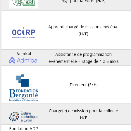
ê
Agir pour la Forêt (H/F)
t
e
Apprenti chargé de missions mécénat
(H/F)
s
i
Admical
Assistant.e de programmation
c
événementielle - Stage de 4 à 6 mois
i
Directeur (F/H)
Chargé(e) de mission pour la collecte
H/F
Fondation ADP