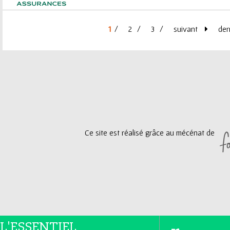
1
2
3
suivant
der
P
a
g
e
Ce site est réalisé grâce au mécénat de
s
L'ESSENTIEL