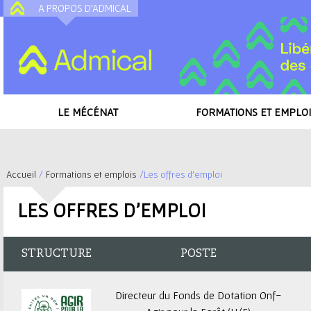
A PROPOS D'ADMICAL
A
LE MÉCÉNAT
FORMATIONS ET EMPLOI
Accueil
/
Formations et emplois
/
Les offres d'emploi
V
LES OFFRES D'EMPLOI
o
u
STRUCTURE
POSTE
s
Directeur du Fonds de Dotation Onf-