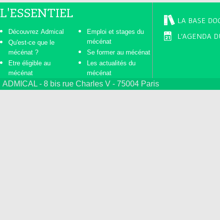
L'ESSENTIEL
LA BASE DO
Découvrez Admical
Emploi et stages du
L'AGENDA D
mécénat
Qu'est-ce que le
mécénat ?
Se former au mécénat
Etre éligible au
Les actualités du
mécénat
mécénat
ADMICAL - 8 bis rue Charles V - 75004 Paris