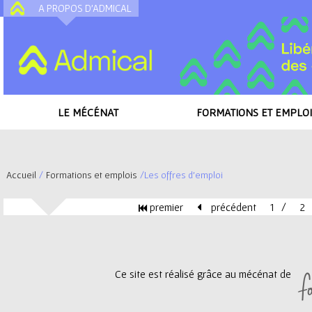
A PROPOS D'ADMICAL
A
LE MÉCÉNAT
FORMATIONS ET EMPLOI
Accueil
/
Formations et emplois
/
Les offres d'emploi
V
premier
précédent
1
2
o
P
u
a
Ce site est réalisé grâce au mécénat de
s
g