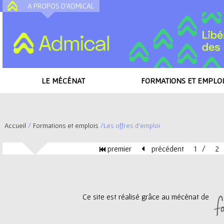
A PROPOS D'ADMICAL
A
LE MÉCÉNAT
FORMATIONS ET EMPLOI
Accueil
/
Formations et emplois
/
Les offres d'emploi
V
premier
précédent
1
2
o
P
u
a
Ce site est réalisé grâce au mécénat de
s
g