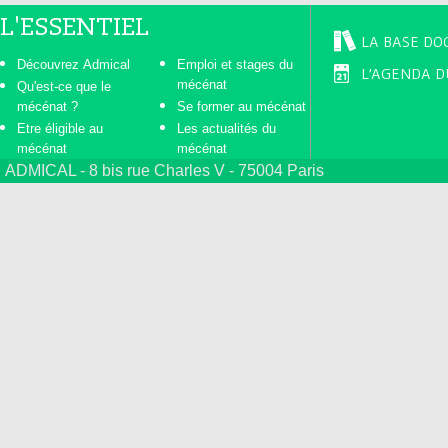
L'ESSENTIEL
LA BASE DO
Découvrez Admical
Emploi et stages du
L'AGENDA D
mécénat
Qu'est-ce que le
mécénat ?
Se former au mécénat
Etre éligible au
Les actualités du
mécénat
mécénat
ADMICAL - 8 bis rue Charles V - 75004 Paris