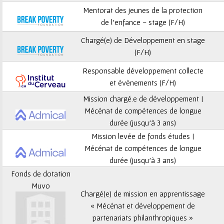
ê
Mentorat des jeunes de la protection
t
de l’enfance - stage (F/H)
Chargé(e) de Développement en stage
e
(F/H)
s
Responsable développement collecte
et évènements (F/H)
i
Mission chargé.e de développement |
c
Mécénat de compétences de longue
durée (jusqu’à 3 ans)
i
Mission levée de fonds études |
Mécénat de compétences de longue
durée (jusqu’à 3 ans)
Fonds de dotation
Muvo
Chargé(e) de mission en apprentissage
« Mécénat et développement de
partenariats philanthropiques »