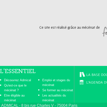
g
e
Ce site est réalisé grâce au mécénat de
s
L'ESSENTIEL
LA BASE DO
Découvrez Admical
Emploi et stages du
L'AGENDA D
mécénat
Qu'est-ce que le
mécénat ?
Se former au mécénat
Etre éligible au
Les actualités du
mécénat
mécénat
ADMICAL - 8 bis rue Charles V - 75004 Paris