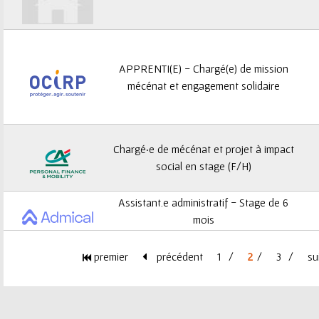
APPRENTI(E) - Chargé(e) de mission
mécénat et engagement solidaire
Chargé·e de mécénat et projet à impact
social en stage (F/H)
Assistant.e administratif - Stage de 6
mois
premier
précédent
1
2
3
su
P
a