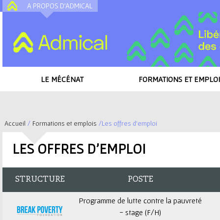
A PROPOS D'ADMICAL
A
LE MÉCÉNAT
FORMATIONS ET EMPLOI
Accueil
/
Formations et emplois
/
Les offres d'emploi
V
LES OFFRES D'EMPLOI
o
u
STRUCTURE
POSTE
s
Programme de lutte contre la pauvreté
- stage (F/H)