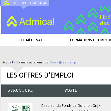
A PROPOS D'ADMICAL
A
LE MÉCÉNAT
FORMATIONS ET EMPLOI
Accueil
/
Formations et emplois
/
Les offres d'emploi
V
LES OFFRES D'EMPLOI
o
u
STRUCTURE
POSTE
s
Directeur du Fonds de Dotation Onf-