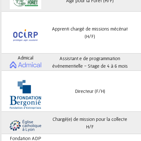
ê
Agir pour la Forêt (H/F)
t
e
Apprenti chargé de missions mécénat
(H/F)
s
i
Admical
Assistant.e de programmation
c
événementielle - Stage de 4 à 6 mois
i
Directeur (F/H)
Chargé(e) de mission pour la collecte
H/F
Fondation ADP