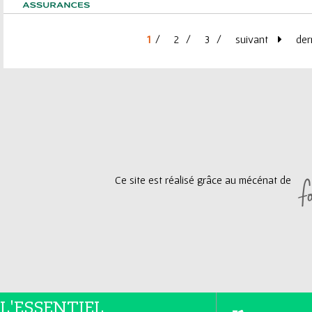
1
2
3
suivant
der
P
a
g
e
Ce site est réalisé grâce au mécénat de
s
L'ESSENTIEL