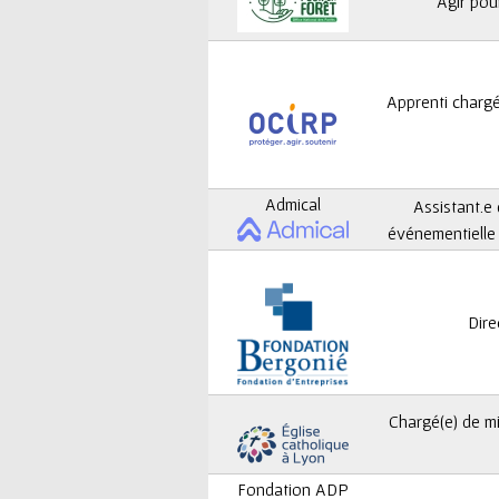
ê
Agir pou
t
e
Apprenti charg
s
i
Admical
Assistant.e
c
événementielle 
i
Dire
Chargé(e) de mi
Fondation ADP