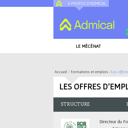
A PROPOS D'ADMICAL
LE MÉCÉNAT
Accueil
/
Formations et emplois
/
Les offre
V
LES OFFRES D'EMP
o
u
STRUCTURE
s
Directeur du F