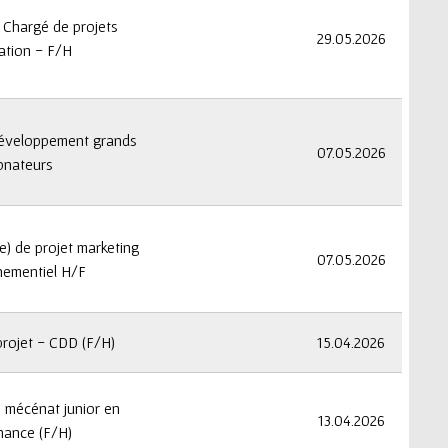
 Chargé de projets
29.05.2026
ation - F/H
développement grands
07.05.2026
onateurs
fe) de projet marketing
07.05.2026
nementiel H/F
projet - CDD (F/H)
15.04.2026
 mécénat junior en
13.04.2026
nance (F/H)