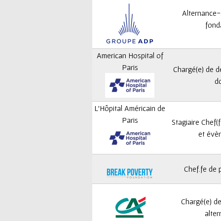
Alternance-
fond
American Hospital of
Paris
Chargé(e) de 
d
L'Hôpital Américain de
Paris
Stagiaire Chef(
et évè
Chef.fe de 
Chargé(e) de
alter