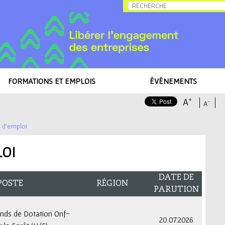
Allez au contenu
FORMATIONS ET EMPLOIS
ÉVÉNEMENTS
+
A
-
A
s d'emploi
LOI
DATE DE
POSTE
RÉGION
PARUTION
onds de Dotation Onf-
20.07.2026