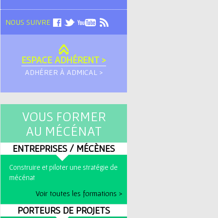
NOUS SUIVRE
ESPACE ADHÉRENT >
ADHÉRER À ADMICAL >
VOUS FORMER
AU MÉCÉNAT
ENTREPRISES / MÉCÈNES
Construire et piloter une stratégie de
mécénat
Voir toutes les formations >
PORTEURS DE PROJETS