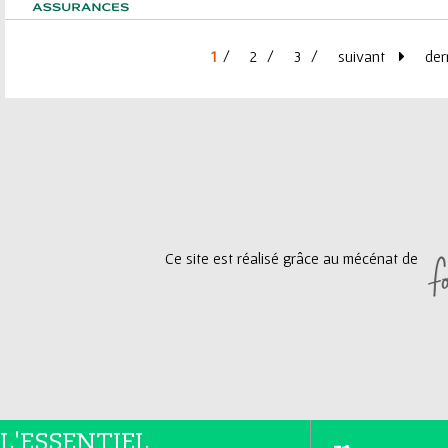
1
2
3
suivant
der
P
a
g
e
Ce site est réalisé grâce au mécénat de
s
L'ESSENTIEL