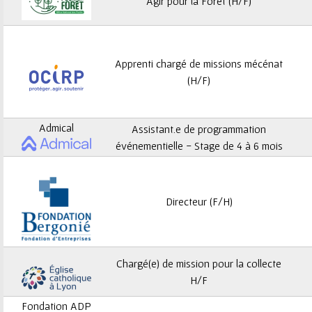
ê
Agir pour la Forêt (H/F)
t
e
Apprenti chargé de missions mécénat
(H/F)
s
i
Admical
Assistant.e de programmation
c
événementielle - Stage de 4 à 6 mois
i
Directeur (F/H)
Chargé(e) de mission pour la collecte
H/F
Fondation ADP