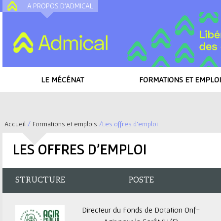
A PROPOS D'ADMICAL
A
LE MÉCÉNAT
FORMATIONS ET EMPLOI
Accueil
/
Formations et emplois
/
Les offres d'emploi
V
LES OFFRES D'EMPLOI
o
u
STRUCTURE
POSTE
s
Directeur du Fonds de Dotation Onf-