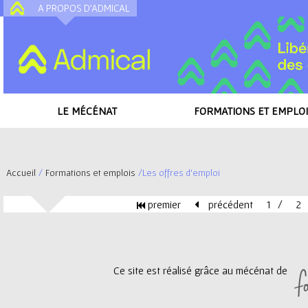
A PROPOS D'ADMICAL
A
LE MÉCÉNAT
FORMATIONS ET EMPLOI
Accueil
/
Formations et emplois
/
Les offres d'emploi
V
premier
précédent
1
2
o
P
u
a
Ce site est réalisé grâce au mécénat de
s
g