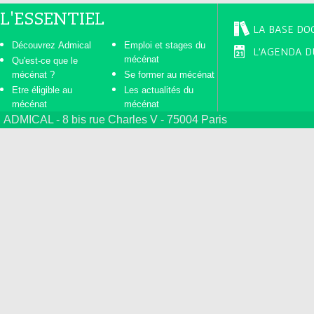
L'ESSENTIEL
LA BASE DO
Découvrez Admical
Emploi et stages du
L'AGENDA D
mécénat
Qu'est-ce que le
mécénat ?
Se former au mécénat
Etre éligible au
Les actualités du
mécénat
mécénat
ADMICAL - 8 bis rue Charles V - 75004 Paris