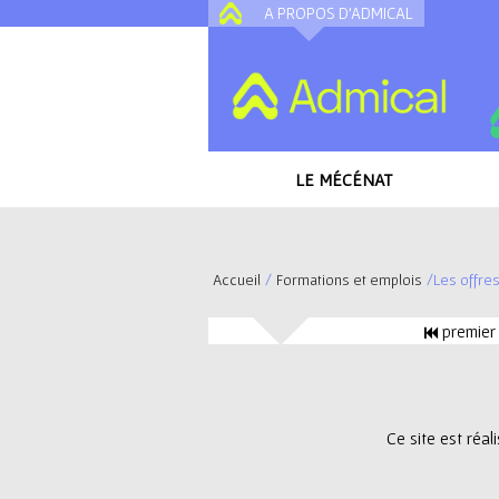
A PROPOS D'ADMICAL
LE MÉCÉNAT
Accueil
/
Formations et emplois
/
Les offre
V
premier
o
P
u
a
Ce site est réa
s
g