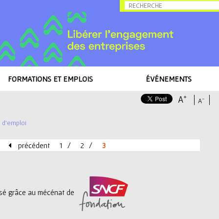
Allez au contenu
FORMATIONS ET EMPLOIS
ÉVÉNEMENTS
+
A
-
A
s d'emploi
précédent
1
2
3
lisé grâce au mécénat de