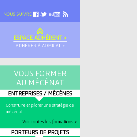
NOUS SUIVRE
ESPACE ADHÉRENT >
ADHÉRER À ADMICAL >
VOUS FORMER
AU MÉCÉNAT
ENTREPRISES / MÉCÈNES
Construire et piloter une stratégie de
mécénat
Voir toutes les formations >
PORTEURS DE PROJETS