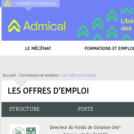
A PROPOS D'ADMICAL
A
LE MÉCÉNAT
FORMATIONS ET EMPLOI
Accueil
/
Formations et emplois
/
Les offres d'emploi
V
LES OFFRES D'EMPLOI
o
u
STRUCTURE
POSTE
s
Directeur du Fonds de Dotation Onf-