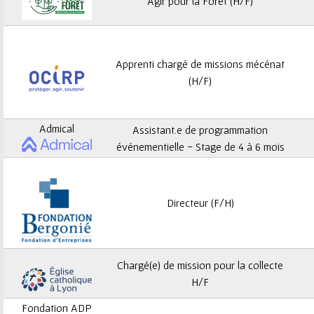
ê
Agir pour la Forêt (H/F)
t
e
Apprenti chargé de missions mécénat
(H/F)
s
i
Admical
Assistant.e de programmation
c
événementielle - Stage de 4 à 6 mois
i
Directeur (F/H)
Chargé(e) de mission pour la collecte
H/F
Fondation ADP