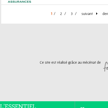
1
2
3
suivant
der
P
a
g
e
Ce site est réalisé grâce au mécénat de
s
L'ESSENTIEL