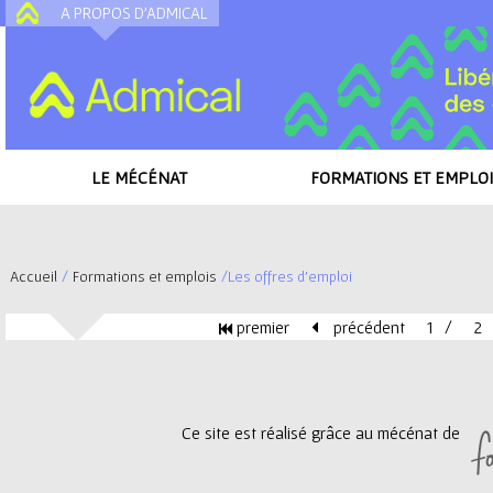
A PROPOS D'ADMICAL
A
LE MÉCÉNAT
FORMATIONS ET EMPLOI
Accueil
/
Formations et emplois
/
Les offres d'emploi
V
premier
précédent
1
2
o
P
u
a
Ce site est réalisé grâce au mécénat de
s
g