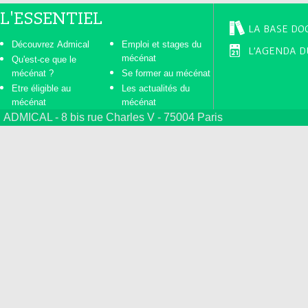
L'ESSENTIEL
LA BASE DO
Découvrez Admical
Emploi et stages du
L'AGENDA D
mécénat
Qu'est-ce que le
mécénat ?
Se former au mécénat
Etre éligible au
Les actualités du
mécénat
mécénat
ADMICAL - 8 bis rue Charles V - 75004 Paris