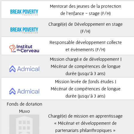
ê
Mentorat des jeunes de la protection
t
de l’enfance - stage (F/H)
Chargé(e) de Développement en stage
e
(F/H)
s
Responsable développement collecte
et évènements (F/H)
i
Mission chargé.e de développement |
c
Mécénat de compétences de longue
durée (jusqu’à 3 ans)
i
Mission levée de fonds études |
Mécénat de compétences de longue
durée (jusqu’à 3 ans)
Fonds de dotation
Muvo
Chargé(e) de mission en apprentissage
« Mécénat et développement de
partenariats philanthropiques »