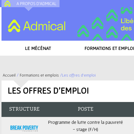
A PROPOS D'ADMICAL
A
LE MÉCÉNAT
FORMATIONS ET EMPLOI
Accueil
/
Formations et emplois
/
Les offres d'emploi
V
LES OFFRES D'EMPLOI
o
u
STRUCTURE
POSTE
s
Programme de lutte contre la pauvreté
- stage (F/H)