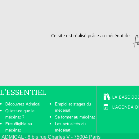
g
e
Ce site est réalisé grâce au mécénat de
s
L'ESSENTIEL
LA BASE DO
Découvrez Admical
Emploi et stages du
L'AGENDA D
mécénat
Qu'est-ce que le
mécénat ?
Se former au mécénat
Etre éligible au
Les actualités du
mécénat
mécénat
ADMICAL - 8 bis rue Charles V - 75004 Paris