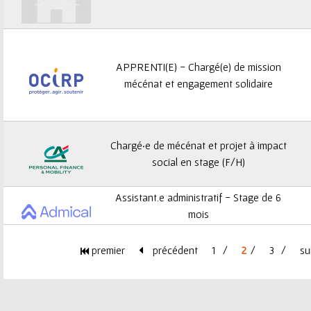
APPRENTI(E) - Chargé(e) de mission
mécénat et engagement solidaire
Chargé·e de mécénat et projet à impact
social en stage (F/H)
Assistant.e administratif - Stage de 6
mois
premier
précédent
1
2
3
su
P
a