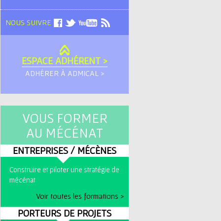
NOUS SUIVRE
ESPACE ADHÉRENT >
ADHÉRER À ADMICAL >
VOUS FORMER
AU MÉCÉNAT
ENTREPRISES / MÉCÈNES
Construire et piloter une stratégie de
mécénat
Voir toutes les formations >
PORTEURS DE PROJETS