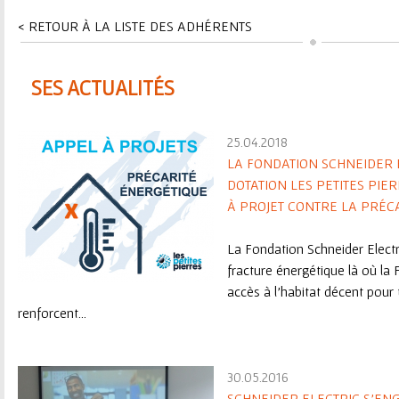
ê
< RETOUR À LA LISTE DES ADHÉRENTS
t
e
SES ACTUALITÉS
s
25.04.2018
i
LA FONDATION SCHNEIDER E
DOTATION LES PETITES PIE
c
À PROJET CONTRE LA PRÉC
i
La Fondation Schneider Electri
fracture énergétique là où la
accès à l’habitat décent pour
renforcent...
30.05.2016
SCHNEIDER ELECTRIC S’E