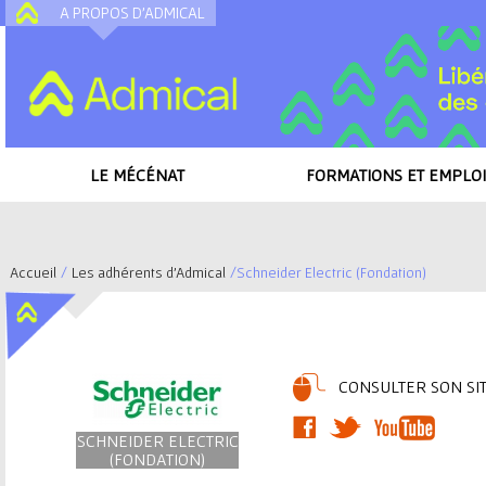
A PROPOS D'ADMICAL
A
LE MÉCÉNAT
FORMATIONS ET EMPLOI
Accueil
/
Les adhérents d'Admical
/
Schneider Electric (Fondation)
V
o
CONSULTER SON SIT
u
s
SCHNEIDER ELECTRIC
(FONDATION)