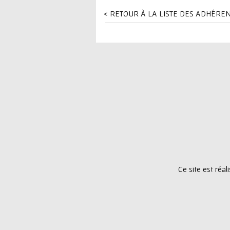
ê
< RETOUR À LA LISTE DES ADHÉRE
t
e
s
i
c
i
Ce site est réa