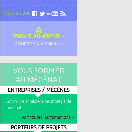
NOUS SUIVRE
ESPACE ADHÉRENT >
ADHÉRER À ADMICAL >
VOUS FORMER
AU MÉCÉNAT
ENTREPRISES / MÉCÈNES
Construire et piloter une stratégie de
mécénat
Voir toutes les formations >
PORTEURS DE PROJETS