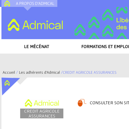
A PROPOS D'ADMICAL
A
LE MÉCÉNAT
FORMATIONS ET EMPLOI
Accueil
/
Les adhérents d'Admical
/
CREDIT AGRICOLE ASSURANCES
V
o
CONSULTER SON SIT
u
CREDIT AGRICOLE
ASSURANCES
s