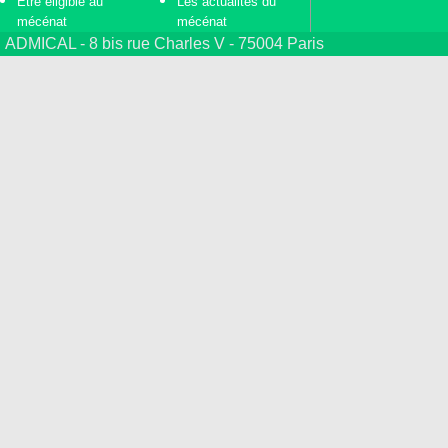
Etre éligible au
Les actualités du
mécénat
mécénat
ADMICAL - 8 bis rue Charles V - 75004 Paris