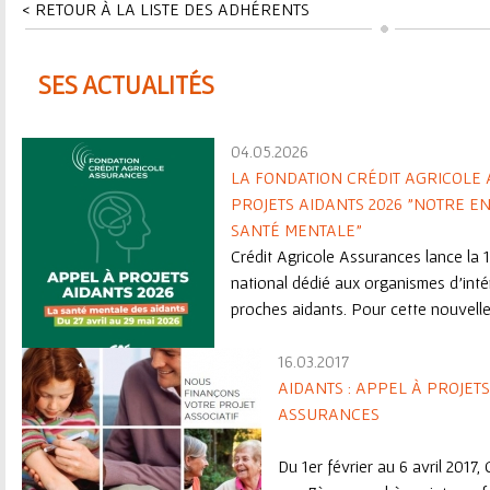
ê
< RETOUR À LA LISTE DES ADHÉRENTS
t
SES ACTUALITÉS
e
s
04.05.2026
LA FONDATION CRÉDIT AGRICOLE
i
PROJETS AIDANTS 2026 "NOTRE 
c
SANTÉ MENTALE"
Crédit Agricole Assurances lance la 
i
national dédié aux organismes d’int
proches aidants. Pour cette nouvelle 
16.03.2017
AIDANTS : APPEL À PROJET
ASSURANCES
Du 1er février au 6 avril 2017