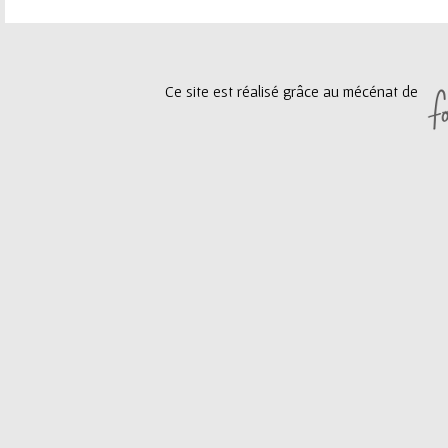
e
a
u
g
Ce site est réalisé grâce au mécénat de
r
e
s