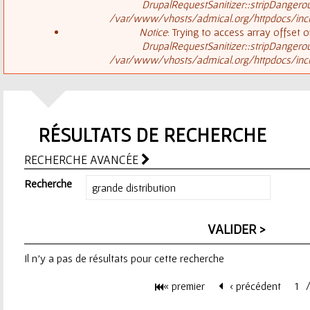
ê
DrupalRequestSanitizer::stripDangero
/var/www/vhosts/admical.org/httpdocs/inclu
t
s
Notice
: Trying to access array offset o
DrupalRequestSanitizer::stripDangero
e
/var/www/vhosts/admical.org/httpdocs/inclu
a
s
g
i
RÉSULTATS DE RECHERCHE
e
c
RECHERCHE AVANCÉE
d
i
Recherche
'
e
Il n'y a pas de résultats pour cette recherche
r
« premier
‹ précédent
1
r
P