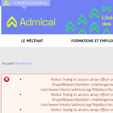
A PROPOS D'ADMICAL
A
LE MÉCÉNAT
FORMATIONS ET EMPLOI
Accueil
/
Recherche
V
Notice
: Trying to access array offset o
o
DrupalRequestSanitizer::stripDangero
M
/var/www/vhosts/admical.org/httpdocs/inclu
u
Notice
: Trying to access array offset o
DrupalRequestSanitizer::stripDangero
e
s
/var/www/vhosts/admical.org/httpdocs/inclu
Notice
: Trying to access array offset o
s