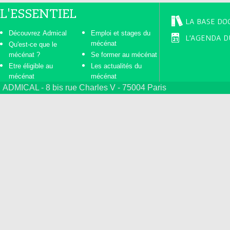
L'ESSENTIEL
LA BASE DO
Découvrez Admical
Emploi et stages du
L'AGENDA D
mécénat
Qu'est-ce que le
mécénat ?
Se former au mécénat
Etre éligible au
Les actualités du
mécénat
mécénat
ADMICAL - 8 bis rue Charles V - 75004 Paris