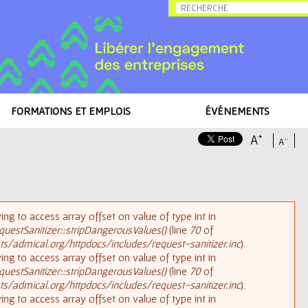
Allez au contenu
FORMATIONS ET EMPLOIS
ÉVÉNEMENTS
+
A
-
A
rying to access array offset on value of type int in
uestSanitizer::stripDangerousValues()
(line
70
of
/admical.org/httpdocs/includes/request-sanitizer.inc
).
rying to access array offset on value of type int in
uestSanitizer::stripDangerousValues()
(line
70
of
/admical.org/httpdocs/includes/request-sanitizer.inc
).
rying to access array offset on value of type int in