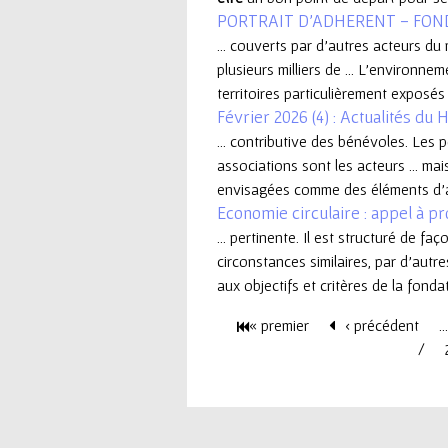
PORTRAIT D'ADHERENT - FOND
e
... couverts par d’autres acteurs 
plusieurs milliers de ... L’environ
u
territoires particulièrement exposés 
Février 2026 (4) : Actualités du 
r
... contributive des bénévoles. Les 
associations sont les acteurs ... ma
envisagées comme des éléments d’app
Economie circulaire : appel à pr
... pertinente. Il est structuré de fa
circonstances similaires, par d'autre
aux objectifs et critères de la fondat
« premier
‹ précédent
…
P
a
g