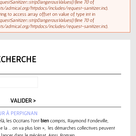
uestSanitizer::stripDangerousValues()
(line
70
of
/admical.org/httpdocs/includes/request-sanitizer.inc
).
rying to access array offset on value of type int in
uestSanitizer::stripDangerousValues()
(line
70
of
/admical.org/httpdocs/includes/request-sanitizer.inc
).
ECHERCHE
UR À PERPIGNAN
elà, les Occitans l'ont
bien
compris, Raymond Fondeville,
e la ... on va plus loin », les démarches collectives peuvent
lancer dans le mécénat. Ainsi, Romain ...