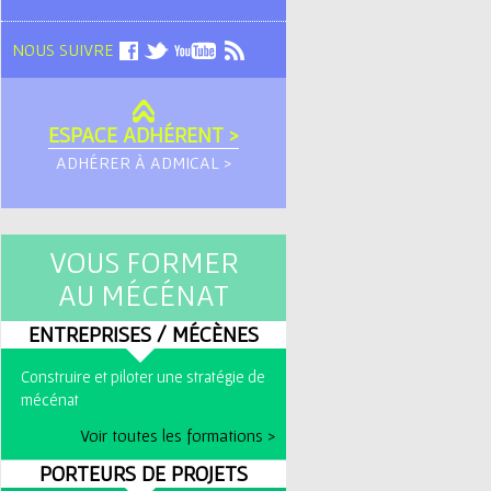
NOUS SUIVRE
ESPACE ADHÉRENT >
ADHÉRER À ADMICAL >
VOUS FORMER
AU MÉCÉNAT
ENTREPRISES / MÉCÈNES
Construire et piloter une stratégie de
mécénat
Voir toutes les formations >
PORTEURS DE PROJETS