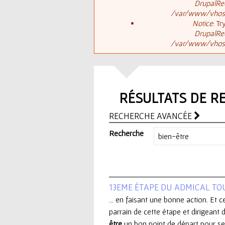
ê
DrupalReq
/var/www/vhosts
t
s
Notice
: T
DrupalReq
e
/var/www/vhosts
a
s
g
i
RÉSULTATS DE R
e
c
RECHERCHE AVANCÉE
d
i
Recherche
'
e
13EME ÉTAPE DU ADMICAL TO
r
... en faisant une bonne action. Et c
parrain de cette étape et dirigeant d
r
être
un bon point de départ pour se 