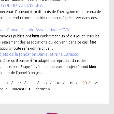
S DE DOTATIONS SIFA
du mécénat. Pouvant
être
distants de l'hexagone et entre eux de
nement , entendu comme un
bien
commun à préserver dans des
...
Haut Conseil à la Vie Associative (HCVA)
pouvoirs publics ont
bien
évidemment un rôle à jouer. Mais les
is également des associations qui doivent, dans ce cas,
être
ui à toute réflexion relative ...
ojets de la fondation Daniel et Nina Carasso
çon à ce qu'il puisse
être
adapté ou reproduit dans des
s ... dossiers Etape 1 : vérifiez que votre projet répond
bien
ion et de l'appel à projets ...
14
15
16
17
18
19
20
21
22
suivant ›
dernier »