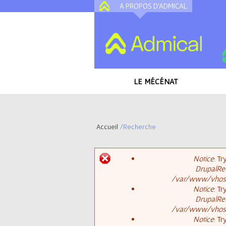
A PROPOS D'ADMICAL
LE MÉCÉNAT
Accueil
/
Recherche
V
Notice
: T
o
DrupalReq
M
/var/www/vhosts
u
Notice
: T
DrupalReq
e
s
/var/www/vhosts
Notice
: T
s