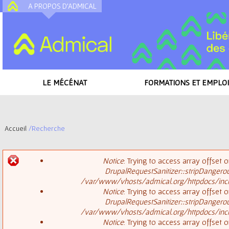
A PROPOS D'ADMICAL
A
LE MÉCÉNAT
FORMATIONS ET EMPLOI
Accueil
/
Recherche
V
Notice
: Trying to access array offset o
o
DrupalRequestSanitizer::stripDangero
M
/var/www/vhosts/admical.org/httpdocs/inclu
u
Notice
: Trying to access array offset o
DrupalRequestSanitizer::stripDangero
e
s
/var/www/vhosts/admical.org/httpdocs/inclu
Notice
: Trying to access array offset o
s