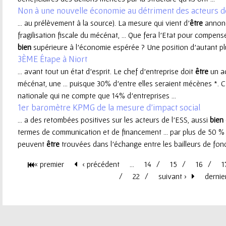
Non à une nouvelle économie au détriment des acteurs de
e
... au prélèvement à la source). La mesure qui vient d’
être
annonc
fragilisation fiscale du mécénat, ... Que fera l’Etat pour compen
u
bien
supérieure à l’économie espérée ? Une position d’autant plu
3ÈME Étape à Niort
r
... avant tout un état d’esprit. Le chef d’entreprise doit
être
un ac
mécénat, une ... puisque 30% d’entre elles seraient mécènes *. 
nationale qui ne compte que 14% d’entreprises ...
1er baromètre KPMG de la mesure d'impact social
... a des retombées positives sur les acteurs de l’ESS, aussi
bien
termes de communication et de financement ... par plus de 50 %
peuvent
être
trouvées dans l’échange entre les bailleurs de fonds
« premier
‹ précédent
…
14
15
16
1
P
22
suivant ›
dernie
a
g