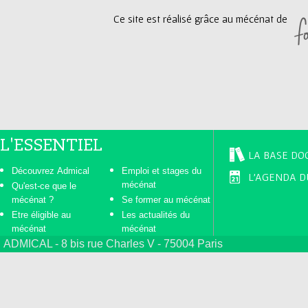
Ce site est réalisé grâce au mécénat de
e
s
L'ESSENTIEL
LA BASE DO
Découvrez Admical
Emploi et stages du
L'AGENDA D
mécénat
Qu'est-ce que le
mécénat ?
Se former au mécénat
Etre éligible au
Les actualités du
mécénat
mécénat
ADMICAL - 8 bis rue Charles V - 75004 Paris