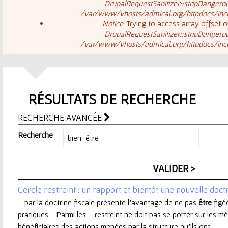
ê
DrupalRequestSanitizer::stripDangero
/var/www/vhosts/admical.org/httpdocs/inclu
t
s
Notice
: Trying to access array offset o
DrupalRequestSanitizer::stripDangero
e
/var/www/vhosts/admical.org/httpdocs/inclu
a
s
g
i
RÉSULTATS DE RECHERCHE
e
c
RECHERCHE AVANCÉE
d
i
Recherche
'
e
Cercle restreint : un rapport et bientôt une nouvelle doctr
r
... par la doctrine fiscale présente l’avantage de ne pas
être
figé
pratiques. Parmi les ... restreint ne doit pas se porter sur les 
r
bénéficiaires des actions menées par la structure qu’ils ont ...