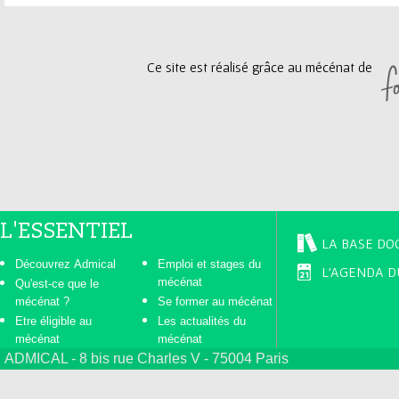
g
Ce site est réalisé grâce au mécénat de
e
s
L'ESSENTIEL
LA BASE DO
Découvrez Admical
Emploi et stages du
L'AGENDA D
mécénat
Qu'est-ce que le
mécénat ?
Se former au mécénat
Etre éligible au
Les actualités du
mécénat
mécénat
ADMICAL - 8 bis rue Charles V - 75004 Paris