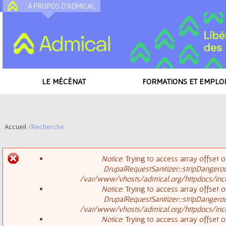
A PROPOS D'ADMICAL
A
LE MÉCÉNAT
FORMATIONS ET EMPLOI
Accueil
/
Recherche
V
Notice
: Trying to access array offset o
o
DrupalRequestSanitizer::stripDangero
M
/var/www/vhosts/admical.org/httpdocs/inclu
u
Notice
: Trying to access array offset o
DrupalRequestSanitizer::stripDangero
e
s
/var/www/vhosts/admical.org/httpdocs/inclu
Notice
: Trying to access array offset o
s