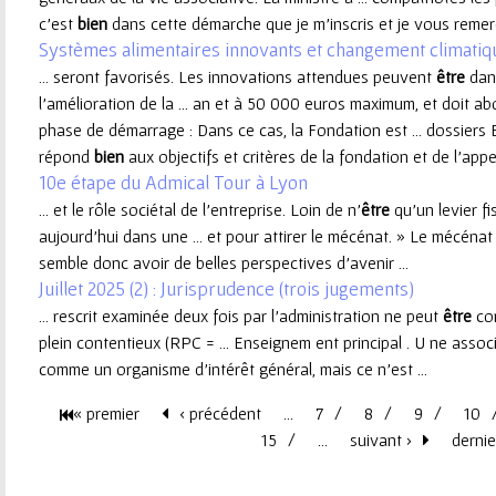
c’est
bien
dans cette démarche que je m’inscris et je vous remerc
e
Systèmes alimentaires innovants et changement climatiq
... seront favorisés. Les innovations attendues peuvent
être
dans
u
l’amélioration de la ... an et à 50 000 euros maximum, et doit ab
phase de démarrage : Dans ce cas, la Fondation est ... dossiers E
r
répond
bien
aux objectifs et critères de la fondation et de l'appel 
10e étape du Admical Tour à Lyon
... et le rôle sociétal de l’entreprise. Loin de n’
être
qu’un levier fis
aujourd’hui dans une ... et pour attirer le mécénat. » Le mécéna
semble donc avoir de belles perspectives d’avenir ...
Juillet 2025 (2) : Jurisprudence (trois jugements)
... rescrit examinée deux fois par l’administration ne peut
être
con
plein contentieux (RPC = ... Enseignem ent principal . U ne asso
comme un organisme d’intérêt général, mais ce n’est ...
« premier
‹ précédent
…
7
8
9
10
P
15
…
suivant ›
dernie
a