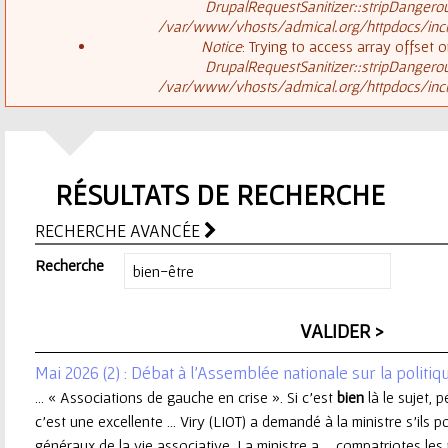
ê
DrupalRequestSanitizer::stripDangero
/var/www/vhosts/admical.org/httpdocs/inclu
t
s
Notice
: Trying to access array offset o
DrupalRequestSanitizer::stripDangero
e
/var/www/vhosts/admical.org/httpdocs/inclu
a
s
g
i
RÉSULTATS DE RECHERCHE
e
c
RECHERCHE AVANCÉE
d
i
Recherche
'
e
Mai 2026 (2) : Débat à l'Assemblée nationale sur la politiq
r
... « Associations de gauche en crise ». Si c’est
bien
là le sujet,
c’est une excellente ... Viry (LIOT) a demandé à la ministre s’ils 
r
généraux de la vie associative. La ministre a ... compatriotes les p