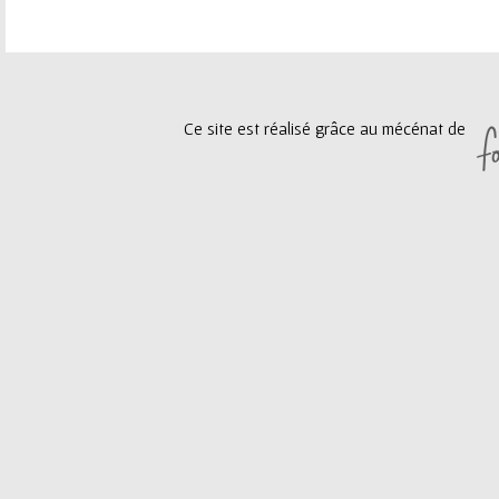
e
a
u
g
Ce site est réalisé grâce au mécénat de
r
e
s