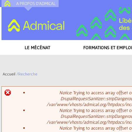
A PROPOS D'ADMICAL
A
LE MÉCÉNAT
FORMATIONS ET EMPLOI
Accueil
/
Recherche
V
Notice
: Trying to access array offset o
o
DrupalRequestSanitizer::stripDangero
M
/var/www/vhosts/admical.org/httpdocs/inclu
u
Notice
: Trying to access array offset o
DrupalRequestSanitizer::stripDangero
e
s
/var/www/vhosts/admical.org/httpdocs/inclu
Notice
: Trying to access array offset o
s