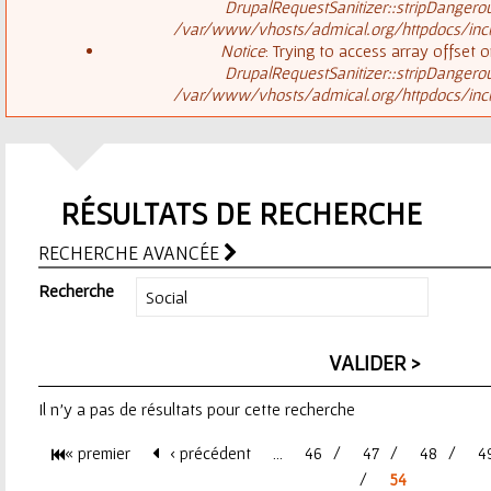
ê
DrupalRequestSanitizer::stripDangero
/var/www/vhosts/admical.org/httpdocs/inclu
t
s
Notice
: Trying to access array offset o
DrupalRequestSanitizer::stripDangero
e
/var/www/vhosts/admical.org/httpdocs/inclu
a
s
g
i
RÉSULTATS DE RECHERCHE
e
c
RECHERCHE AVANCÉE
d
i
Recherche
'
e
Il n'y a pas de résultats pour cette recherche
r
« premier
‹ précédent
…
46
47
48
4
r
P
54