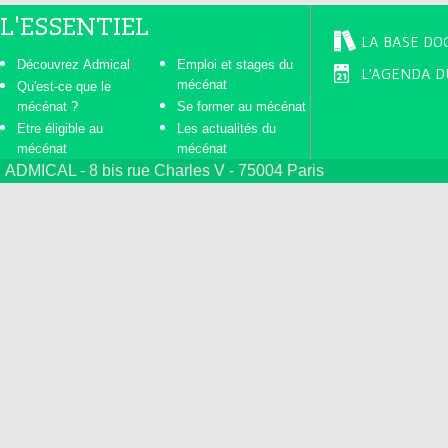
L'ESSENTIEL
LA BASE DO
Découvrez Admical
Emploi et stages du
L'AGENDA D
mécénat
Qu'est-ce que le
mécénat ?
Se former au mécénat
Etre éligible au
Les actualités du
mécénat
mécénat
ADMICAL - 8 bis rue Charles V - 75004 Paris