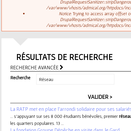
ê
DrupalRequestSanitizer::stripDangero
/var/www/vhosts/admical.org/httpdocs/inclu
t
s
Notice
: Trying to access array offset o
DrupalRequestSanitizer::stripDangero
e
/var/www/vhosts/admical.org/httpdocs/inclu
a
s
g
i
RÉSULTATS DE RECHERCHE
e
c
RECHERCHE AVANCÉE
d
i
Recherche
'
e
La RATP met en place l'arrondi solidaire pour ses salarié
r
... s’appuyant sur ses 8 000 étudiants bénévoles, premier
résea
les quartiers populaires. 13 ...
r
La fondation Groupe Dépêche en visite dans le Gard