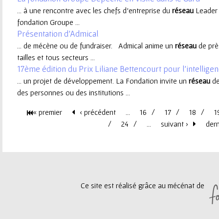
... à une rencontre avec les chefs d’entreprise du
réseau
Leader A
e
fondation Groupe ...
Présentation d'Admical
u
... de mécène ou de fundraiser. Admical anime un
réseau
de prè
tailles et tous secteurs ...
r
17ème édition du Prix Liliane Bettencourt pour l’intellige
... un projet de développement. La Fondation invite un
réseau
de
des personnes ou des institutions ...
« premier
‹ précédent
…
16
17
18
1
P
24
…
suivant ›
dern
a
g
Ce site est réalisé grâce au mécénat de
e
s