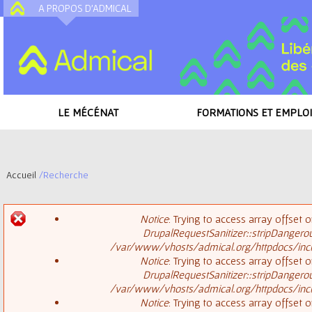
A PROPOS D'ADMICAL
A
LE MÉCÉNAT
FORMATIONS ET EMPLOI
Accueil
/
Recherche
V
Notice
: Trying to access array offset o
o
DrupalRequestSanitizer::stripDangero
M
/var/www/vhosts/admical.org/httpdocs/inclu
u
Notice
: Trying to access array offset o
DrupalRequestSanitizer::stripDangero
e
s
/var/www/vhosts/admical.org/httpdocs/inclu
Notice
: Trying to access array offset o
s