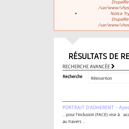
ê
DrupalReq
/var/www/vhosts
t
s
Notice
: T
DrupalReq
e
/var/www/vhosts
a
s
g
i
RÉSULTATS DE R
e
c
RECHERCHE AVANCÉE
d
i
Recherche
'
e
PORTRAIT D'ADHERENT - Ape
r
... pour l’inclusion (FACE) vise à ac
au travers ...
r