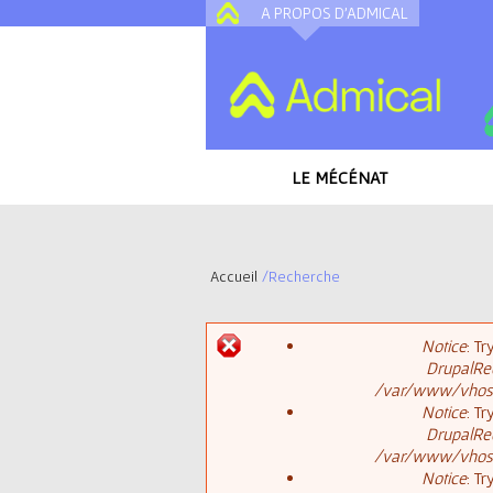
A PROPOS D'ADMICAL
LE MÉCÉNAT
Accueil
/
Recherche
V
Notice
: T
o
DrupalReq
M
/var/www/vhosts
u
Notice
: T
DrupalReq
e
s
/var/www/vhosts
Notice
: T
s