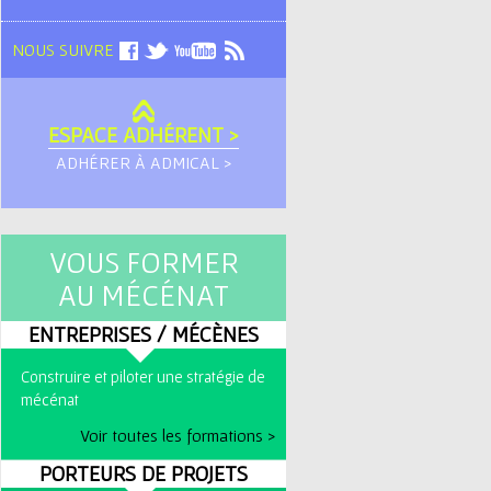
NOUS SUIVRE
ESPACE ADHÉRENT >
ADHÉRER À ADMICAL >
VOUS FORMER
AU MÉCÉNAT
ENTREPRISES / MÉCÈNES
Construire et piloter une stratégie de
mécénat
Voir toutes les formations >
PORTEURS DE PROJETS