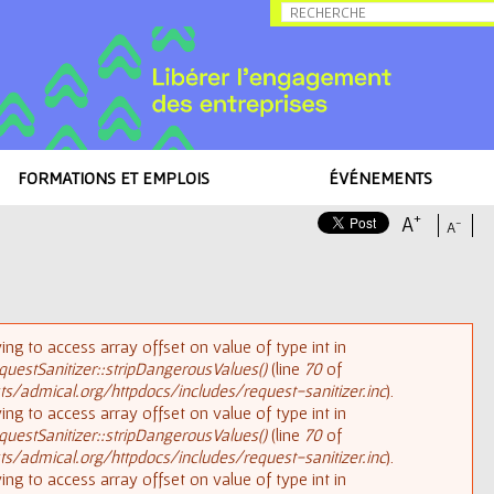
Allez au contenu
FORMATIONS ET EMPLOIS
ÉVÉNEMENTS
+
A
-
A
rying to access array offset on value of type int in
uestSanitizer::stripDangerousValues()
(line
70
of
/admical.org/httpdocs/includes/request-sanitizer.inc
).
rying to access array offset on value of type int in
uestSanitizer::stripDangerousValues()
(line
70
of
/admical.org/httpdocs/includes/request-sanitizer.inc
).
rying to access array offset on value of type int in