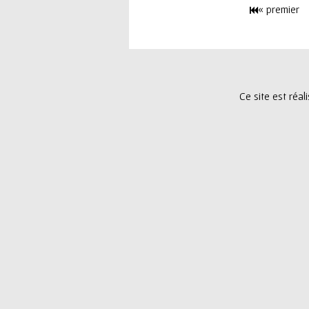
« premier
e
P
u
a
r
g
Ce site est réa
e
s