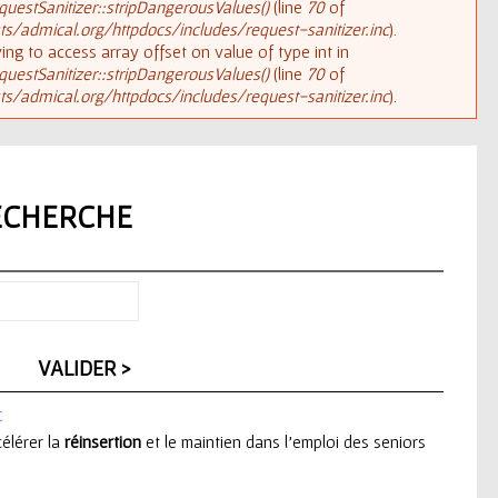
uestSanitizer::stripDangerousValues()
(line
70
of
/admical.org/httpdocs/includes/request-sanitizer.inc
).
rying to access array offset on value of type int in
uestSanitizer::stripDangerousValues()
(line
70
of
/admical.org/httpdocs/includes/request-sanitizer.inc
).
ECHERCHE
c
célérer la
réinsertion
et le maintien dans l’emploi des seniors