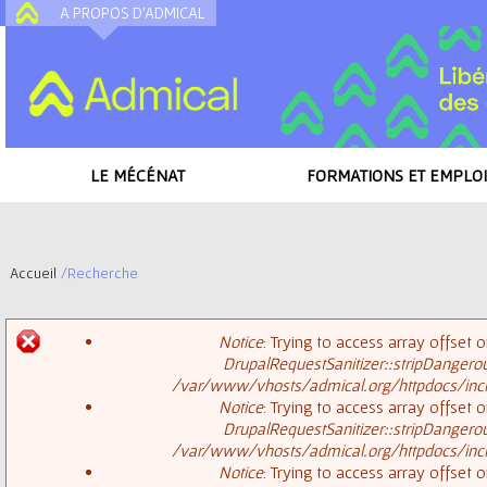
A PROPOS D'ADMICAL
A
LE MÉCÉNAT
FORMATIONS ET EMPLOI
Accueil
/
Recherche
V
Notice
: Trying to access array offset o
o
DrupalRequestSanitizer::stripDangero
M
/var/www/vhosts/admical.org/httpdocs/inclu
u
Notice
: Trying to access array offset o
DrupalRequestSanitizer::stripDangero
e
s
/var/www/vhosts/admical.org/httpdocs/inclu
Notice
: Trying to access array offset o
s