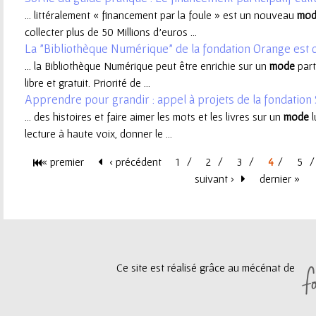
... littéralement « financement par la foule » est un nouveau
mod
e
collecter plus de 50 Millions d’euros ...
La "Bibliothèque Numérique" de la fondation Orange est 
u
... la Bibliothèque Numérique peut être enrichie sur un
mode
part
libre et gratuit. Priorité de ...
r
Apprendre pour grandir : appel à projets de la fondatio
... des histoires et faire aimer les mots et les livres sur un
mode
l
lecture à haute voix, donner le ...
« premier
‹ précédent
1
2
3
4
5
P
suivant ›
dernier »
a
g
Ce site est réalisé grâce au mécénat de
e
s