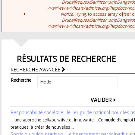
ê
DrupalRequestSanitizer::stripDangero
/var/www/vhosts/admical.org/httpdocs/inclu
t
s
Notice
: Trying to access array offset o
DrupalRequestSanitizer::stripDangero
e
/var/www/vhosts/admical.org/httpdocs/inclu
a
s
g
i
RÉSULTATS DE RECHERCHE
e
c
RECHERCHE AVANCÉE
d
i
Recherche
'
e
Responsabilité sociétale : le 1er guide national pour les a
r
... une approche collaborative et innovante. Ce
mode
d’emploi l
pratiques, à créer de nouvelles ...
r
Sortie du guide pratique : Le financement participatif cult