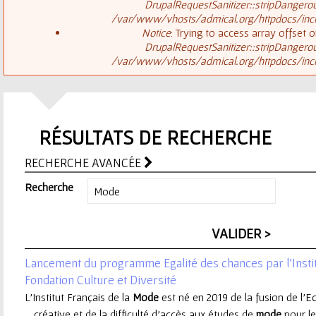
ê
DrupalRequestSanitizer::stripDangero
/var/www/vhosts/admical.org/httpdocs/inclu
t
s
Notice
: Trying to access array offset o
DrupalRequestSanitizer::stripDangero
e
/var/www/vhosts/admical.org/httpdocs/inclu
a
s
g
i
RÉSULTATS DE RECHERCHE
e
c
RECHERCHE AVANCÉE
d
i
Recherche
'
e
Lancement du programme Egalité des chances par l'Instit
r
Fondation Culture et Diversité
L’Institut Français de la
Mode
est né en 2019 de la fusion de l’E
r
... créative et de la difficulté d’accès aux études de
mode
pour le