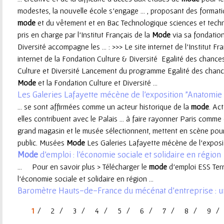
modestes, la nouvelle école s’engage ... , proposant des format
e
mode
et du vêtement et en Bac Technologique sciences et techno
pris en charge par l’Institut Français de la
Mode
via sa fondation
u
Diversité accompagne les ... : >>> Le site internet de l'Institut Fr
internet de la Fondation Culture & Diversité Egalité des chanc
r
Culture et Diversité Lancement du programme Egalité des chances
Mode
et la Fondation Culture et Diversité ...
Les Galeries Lafayette mécène de l'exposition "Anatomie 
... se sont affirmées comme un acteur historique de la
mode
. Ac
elles contribuent avec le Palais ... à faire rayonner Paris comme
grand magasin et le musée sélectionnent, mettent en scène pour .
public. Musées
Mode
Les Galeries Lafayette mécène de l'exposit
Mode
d'emploi : l'économie sociale et solidaire en région
... Pour en savoir plus > Télécharger le
mode
d'emploi ESS Terr
l'économie sociale et solidaire en région ...
Baromètre Hauts-de-France du mécénat d’entreprise : une 
1
2
3
4
5
6
7
8
9
P