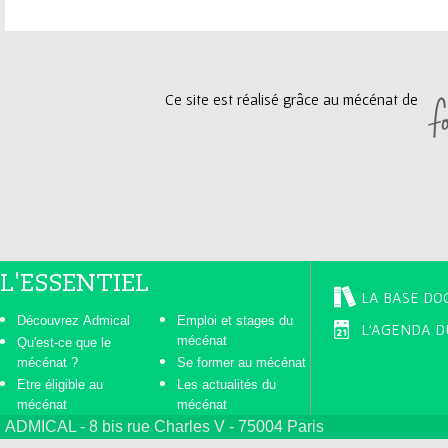
a
g
Ce site est réalisé grâce au mécénat de
e
s
L'ESSENTIEL
LA BASE DO
Découvrez Admical
Emploi et stages du
L'AGENDA D
mécénat
Qu'est-ce que le
mécénat ?
Se former au mécénat
Etre éligible au
Les actualités du
mécénat
mécénat
ADMICAL - 8 bis rue Charles V - 75004 Paris