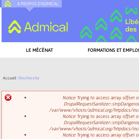
A PROPOS D'ADMICAL
A
LE MÉCÉNAT
FORMATIONS ET EMPLOI
Accueil
/
Recherche
V
Notice
: Trying to access array offset o
o
DrupalRequestSanitizer::stripDangero
M
/var/www/vhosts/admical.org/httpdocs/inclu
u
Notice
: Trying to access array offset o
DrupalRequestSanitizer::stripDangero
e
s
/var/www/vhosts/admical.org/httpdocs/inclu
Notice
: Trying to access array offset o
s