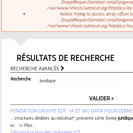
ê
DrupalRequestSanitizer::stripDangero
/var/www/vhosts/admical.org/httpdocs/inclu
t
s
Notice
: Trying to access array offset o
DrupalRequestSanitizer::stripDangero
e
/var/www/vhosts/admical.org/httpdocs/inclu
a
s
g
i
RÉSULTATS DE RECHERCHE
e
c
RECHERCHE AVANCÉE
d
i
Recherche
'
e
FONDATION GROUPE EDF : IA ET BIG DATA POUR CERN
r
... structures dédiées au mécénat", présente cette forme
juridiqu
ici . >> Plus ...
r
Déconstruction des préjugés n°1