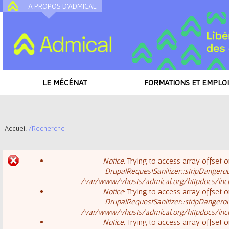
A PROPOS D'ADMICAL
A
LE MÉCÉNAT
FORMATIONS ET EMPLOI
Accueil
/
Recherche
V
Notice
: Trying to access array offset o
o
DrupalRequestSanitizer::stripDangero
M
/var/www/vhosts/admical.org/httpdocs/inclu
u
Notice
: Trying to access array offset o
DrupalRequestSanitizer::stripDangero
e
s
/var/www/vhosts/admical.org/httpdocs/inclu
Notice
: Trying to access array offset o
s