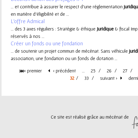
... et contribue à assurer le respect d'une réglementation
juridiq
e
en matière d'éligibilité et de ...
L'offre Admical
u
... des 3 axes réguliers : Stratégie & éthique
Juridique
& fiscal Im
réservés à nos ...
r
Créer un fonds ou une fondation
... de soutenir un projet commun de mécénat. Sans véhicule
juri
association, une fondation ou un fonds de dotation ...
« premier
‹ précédent
…
25
26
27
P
32
33
suivant ›
dern
a
g
Ce site est réalisé grâce au mécénat de
e
s