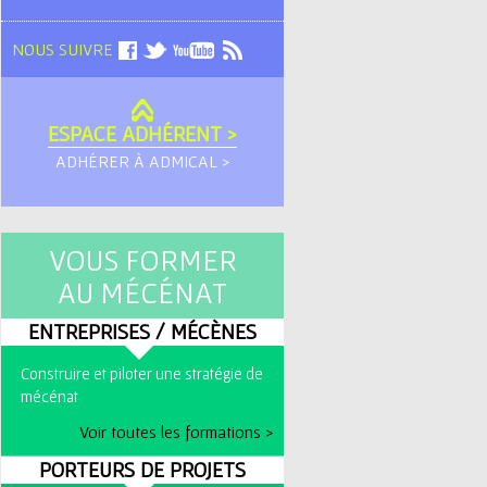
NOUS SUIVRE
ESPACE ADHÉRENT >
ADHÉRER À ADMICAL >
VOUS FORMER
AU MÉCÉNAT
ENTREPRISES / MÉCÈNES
Construire et piloter une stratégie de
mécénat
Voir toutes les formations >
PORTEURS DE PROJETS