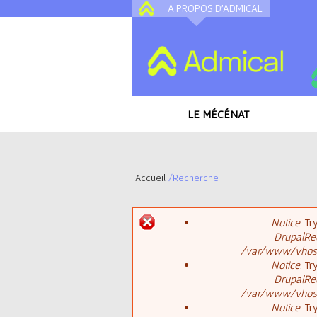
A PROPOS D'ADMICAL
LE MÉCÉNAT
Accueil
/
Recherche
V
Notice
: T
o
DrupalReq
M
/var/www/vhosts
u
Notice
: T
DrupalReq
e
s
/var/www/vhosts
Notice
: T
s