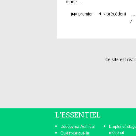
d'une ...
« premier
‹ précédent
…
P
a
g
Ce site est réa
e
s
L'ESSENTIEL
Découvrez Admical
Emploi et stag
mécénat
Qu'est-ce que le