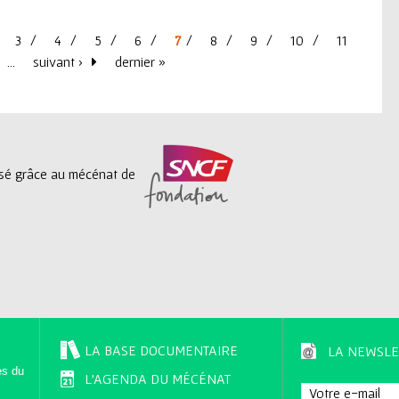
3
4
5
6
7
8
9
10
11
…
suivant ›
dernier »
lisé grâce au mécénat de
LA BASE DOCUMENTAIRE
LA NEWSLE
es du
L'AGENDA DU MÉCÉNAT