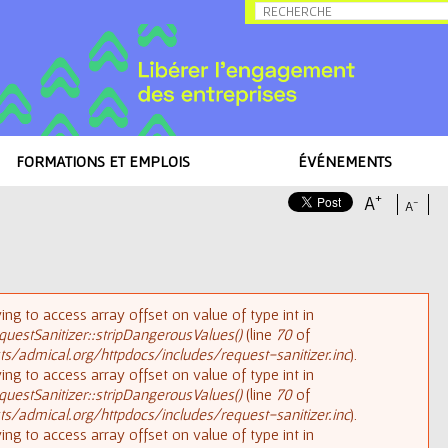
Allez au contenu
FORMATIONS ET EMPLOIS
ÉVÉNEMENTS
+
A
-
A
rying to access array offset on value of type int in
uestSanitizer::stripDangerousValues()
(line
70
of
/admical.org/httpdocs/includes/request-sanitizer.inc
).
rying to access array offset on value of type int in
uestSanitizer::stripDangerousValues()
(line
70
of
/admical.org/httpdocs/includes/request-sanitizer.inc
).
rying to access array offset on value of type int in