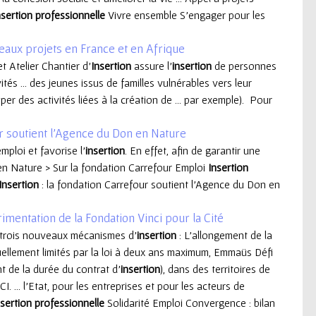
nsertion
professionnelle
Vivre ensemble S'engager pour les
veaux projets en France et en Afrique
et Atelier Chantier d’
Insertion
assure l’
insertion
de personnes
ivités ... des jeunes issus de familles vulnérables vers leur
er des activités liées à la création de ... par exemple). Pour
ur soutient l'Agence du Don en Nature
mploi et favorise l’
insertion
. En effet, afin de garantir une
.. en Nature > Sur la fondation Carrefour Emploi
Insertion
Insertion
: la fondation Carrefour soutient l'Agence du Don en
mentation de la Fondation Vinci pour la Cité
r trois nouveaux mécanismes d'
insertion
: L’allongement de la
uellement limités par la loi à deux ans maximum, Emmaüs Défi
t de la durée du contrat d’
insertion
), dans des territoires de
I. ... l’Etat, pour les entreprises et pour les acteurs de
nsertion
professionnelle
Solidarité Emploi Convergence : bilan