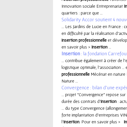
Innovation sociale Entreprenariat
I
e
quartiers : parce que ...
Solidarity Accor soutient 4 nou
u
... Les Jardins de Lucie en France : c
en difficulté par la réalisation d’act
r
insertion
professionnelle
et développ
en savoir plus >
Insertion
...
Insertion
: la fondation Carrefo
... contribue également à créer de l’e
logistique optimale, l’association .
professionnelle
Mécénat en nature
Nature ...
Convergence : bilan d'une expéri
... projet "Convergence" repose su
durée des contrats d’
insertion
: act
... du type Convergence (allongemen
forte implantation d’entreprises VINC
l’
insertion
. Pour en savoir plus >
I