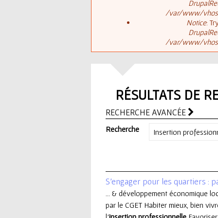
ê
DrupalReq
/var/www/vhosts
t
s
Notice
: T
DrupalReq
e
/var/www/vhosts
a
s
g
i
RÉSULTATS DE R
e
c
RECHERCHE AVANCÉE
d
i
Recherche
'
e
S'engager pour les quartiers : p
r
... & développement économique loc
par le CGET Habiter mieux, bien vivre
r
l'
insertion
professionnelle
Favoriser 