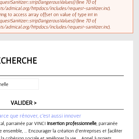
uestSanitizer::stripDangerousValues()
(line
70
of
/admical.org/httpdocs/includes/request-sanitizer.inc
).
rying to access array offset on value of type int in
uestSanitizer::stripDangerousValues()
(line
70
of
/admical.org/httpdocs/includes/request-sanitizer.inc
).
ECHERCHE
arce que rénover, c'est aussi innover
al, parrainée par VINCI
Insertion
professionnelle
, parrainée
 ensemble, ... Encourager la création d'entreprises et faciliter
la cohésion sociale et améliorer la vie ... Appel à projets