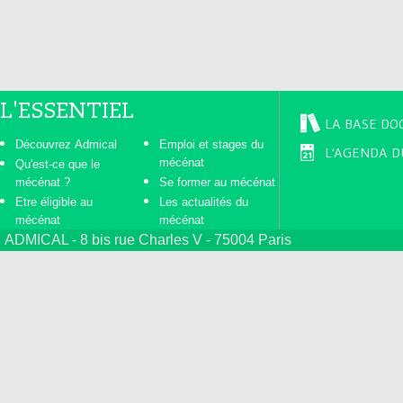
s
L'ESSENTIEL
LA BASE DO
Découvrez Admical
Emploi et stages du
L'AGENDA D
mécénat
Qu'est-ce que le
mécénat ?
Se former au mécénat
Etre éligible au
Les actualités du
mécénat
mécénat
ADMICAL - 8 bis rue Charles V - 75004 Paris