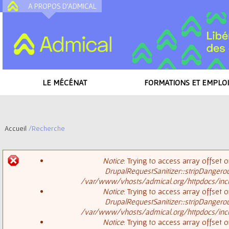
A PROPOS D'ADMICAL
A
LE MÉCÉNAT
FORMATIONS ET EMPLOI
Accueil
/
Recherche
V
Notice
: Trying to access array offset o
o
DrupalRequestSanitizer::stripDangero
M
/var/www/vhosts/admical.org/httpdocs/inclu
u
Notice
: Trying to access array offset o
DrupalRequestSanitizer::stripDangero
e
s
/var/www/vhosts/admical.org/httpdocs/inclu
Notice
: Trying to access array offset o
s