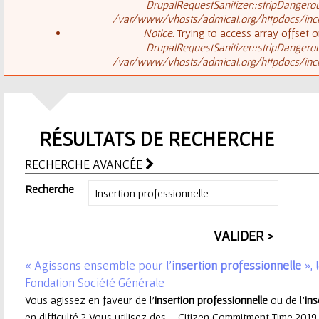
ê
DrupalRequestSanitizer::stripDangero
/var/www/vhosts/admical.org/httpdocs/inclu
t
s
Notice
: Trying to access array offset o
DrupalRequestSanitizer::stripDangero
e
/var/www/vhosts/admical.org/httpdocs/inclu
a
s
g
i
RÉSULTATS DE RECHERCHE
e
c
RECHERCHE AVANCÉE
d
i
Recherche
'
e
« Agissons ensemble pour l’
insertion
professionnelle
», 
r
Fondation Société Générale
Vous agissez en faveur de l’
insertion
professionnelle
ou de l’
ins
r
en difficulté ? Vous utilisez des ... Citizen Commitment Time 201