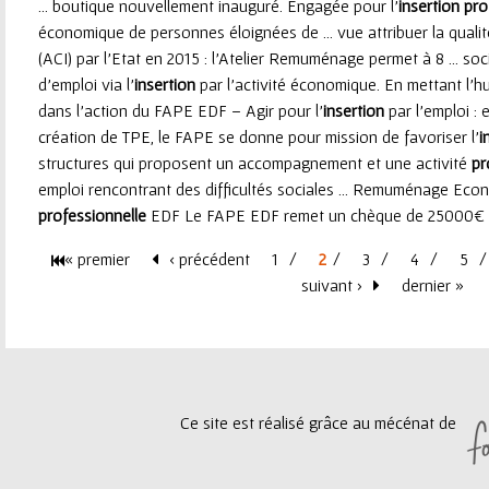
... boutique nouvellement inauguré. Engagée pour l’
insertion
pro
économique de personnes éloignées de ... vue attribuer la qualité
(ACI) par l’Etat en 2015 : l’Atelier Remuménage permet à 8 ... so
d’emploi via l’
insertion
par l’activité économique. En mettant l’hum
dans l’action du FAPE EDF – Agir pour l’
insertion
par l’emploi : 
création de TPE, le FAPE se donne pour mission de favoriser l’
i
structures qui proposent un accompagnement et une activité
pr
emploi rencontrant des difficultés sociales ... Remuménage Econ
professionnelle
EDF Le FAPE EDF remet un chèque de 25000€ à 
« premier
‹ précédent
1
2
3
4
5
P
suivant ›
dernier »
a
g
Ce site est réalisé grâce au mécénat de
e