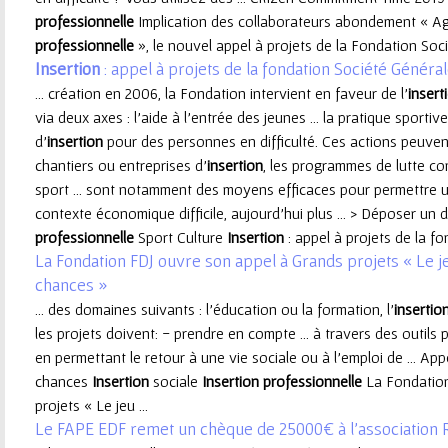
professionnelle
Implication des collaborateurs abondement « Ag
e
professionnelle
», le nouvel appel à projets de la Fondation Socié
Insertion
: appel à projets de la fondation Société Généra
u
... création en 2006, la Fondation intervient en faveur de l’
insert
via deux axes : l’aide à l’entrée des jeunes ... la pratique sport
r
d’
insertion
pour des personnes en difficulté. Ces actions peuvent
chantiers ou entreprises d’
insertion
, les programmes de lutte co
sport ... sont notamment des moyens efficaces pour permettre
contexte économique difficile, aujourd'hui plus ... > Déposer un
professionnelle
Sport Culture
Insertion
: appel à projets de la fo
La Fondation FDJ ouvre son appel à Grands projets « Le je
chances »
... des domaines suivants : l’éducation ou la formation, l’
insertio
les projets doivent: - prendre en compte ... à travers des outils par
en permettant le retour à une vie sociale ou à l’emploi de ... Ap
chances
Insertion
sociale
Insertion
professionnelle
La Fondation
projets « Le jeu ...
Le FAPE EDF remet un chèque de 25000€ à l’associatio