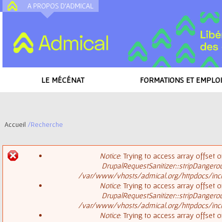
A PROPOS D'ADMICAL
A
LE MÉCÉNAT
FORMATIONS ET EMPLOI
Accueil
/
Recherche
V
Notice
: Trying to access array offset o
o
DrupalRequestSanitizer::stripDangero
M
/var/www/vhosts/admical.org/httpdocs/inclu
u
Notice
: Trying to access array offset o
DrupalRequestSanitizer::stripDangero
e
s
/var/www/vhosts/admical.org/httpdocs/inclu
Notice
: Trying to access array offset o
s