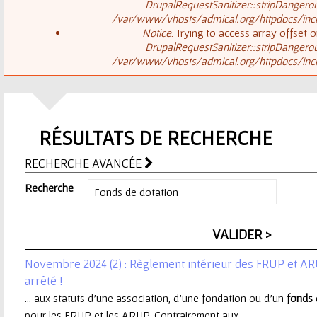
ê
DrupalRequestSanitizer::stripDangero
/var/www/vhosts/admical.org/httpdocs/inclu
t
s
Notice
: Trying to access array offset o
DrupalRequestSanitizer::stripDangero
e
/var/www/vhosts/admical.org/httpdocs/inclu
a
s
g
i
RÉSULTATS DE RECHERCHE
e
c
RECHERCHE AVANCÉE
d
i
Recherche
'
e
Novembre 2024 (2) : Règlement intérieur des FRUP et ARU
r
arrêté !
... aux statuts d’une association, d’une fondation ou d’un
fonds
r
pour les FRUP et les ARUP. Contrairement aux ...