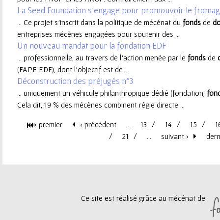
La Seed Foundation s’engage pour promouvoir le fromage
e
... Ce projet s’inscrit dans la politique de mécénat du
fonds
de
do
entreprises mécènes engagées pour soutenir des ...
u
Un nouveau mandat pour la fondation EDF
... professionnelle, au travers de l’action menée par le
fonds
de
r
(FAPE EDF), dont l’objectif est de ...
Déconstruction des préjugés n°3
... uniquement un véhicule philanthropique dédié (fondation,
fon
Cela dit, 19 % des mécènes combinent régie directe ...
« premier
‹ précédent
…
13
14
15
1
P
21
…
suivant ›
dern
a
g
Ce site est réalisé grâce au mécénat de
e