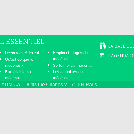
s
L'ESSENTIEL
LA BASE DO
Découvrez Admical
Emploi et stages du
L'AGENDA D
mécénat
Qu'est-ce que le
mécénat ?
Se former au mécénat
Etre éligible au
Les actualités du
mécénat
mécénat
ADMICAL - 8 bis rue Charles V - 75004 Paris