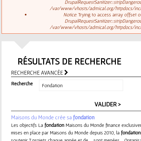
ê
DrupalRequestSanitizer::stripDangero
/var/www/vhosts/admical.org/httpdocs/inclu
t
s
Notice
: Trying to access array offset o
DrupalRequestSanitizer::stripDangero
e
/var/www/vhosts/admical.org/httpdocs/inclu
a
s
g
i
RÉSULTATS DE RECHERCHE
e
c
RECHERCHE AVANCÉE
d
i
Recherche
'
e
Maisons du Monde crée sa
fondation
r
Les objectifs La
fondation
Maisons du Monde finance exclusiveme
mises en place par Maisons du Monde depuis 2010, la
fondation
r
soutenir 7 projets chaque année et de ... sont menées. Organi