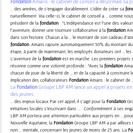
Fondation
Amaris : le cabinet de conseil a désormais sa 
... des années, de s'engager durablement. L'idée de créer sa
fon
naturellement. Via celle-ci, le cabinet de conseil a ... comme nous 
président de la
fondation
: "L'indépendance est l'une des valeurs
l'aventure, donner une tournure collaborative à la
fondation
Ama
dans son histoire. Chacun a la ... le montant de son cadeau d'an
fondation
. Amaris rajoute automatiquement 50% du montant d
étape, à partir de maintenant, les employés donateurs ont ... le
L'aventure de la
fondation
est en marche. Les premiers projets ser
résonne comme une volonté profonde : "Avec la
fondation
Amar
chacun de jouir de la liberté de ... et de la capacité à construir
Implication des collaborateurs
Fondation
Amaris : le cabinet de ..
La
Fondation
Groupe LBP AM lance un appel à projets en
des jeunes
... des enjeux locaux Par cet appel, il s’agit pour la
Fondation
Gro
initiatives locales s’inscrivant dans ... Conformément à ses en
LBP AM portera une attention particulière aux projets en ... pour
Nouvelle Aquitaine, la
Fondation
Groupe LBP AM a par ailleurs id
non ... mentale, concernant les jeunes de moins de 25 ans. La
Fo