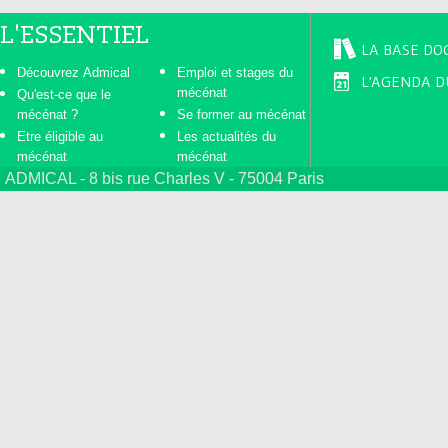
L'ESSENTIEL
LA BASE DO
Découvrez Admical
Emploi et stages du
L'AGENDA D
mécénat
Qu'est-ce que le
mécénat ?
Se former au mécénat
Etre éligible au
Les actualités du
mécénat
mécénat
ADMICAL - 8 bis rue Charles V - 75004 Paris