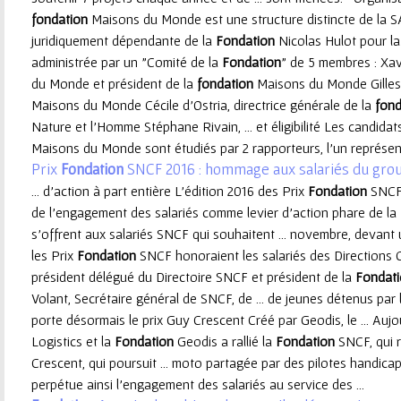
fondation
Maisons du Monde est une structure distincte de la 
e
juridiquement dépendante de la
Fondation
Nicolas Hulot pour la
administrée par un "Comité de la
Fondation
" de 5 membres : Xav
u
du Monde et président de la
fondation
Maisons du Monde Gilles P
Maisons du Monde Cécile d'Ostria, directrice générale de la
fond
r
Nature et l'Homme Stéphane Rivain, ... et éligibilité Les candida
Maisons du Monde sont étudiés par 2 rapporteurs, l'un représent
Prix
Fondation
SNCF 2016 : hommage aux salariés du gro
... d'action à part entière L’édition 2016 des Prix
Fondation
SNCF 
de l’engagement des salariés comme levier d’action phare de la
s’offrent aux salariés SNCF qui souhaitent ... novembre, devant 
les Prix
Fondation
SNCF honoraient les salariés des Directions C
président délégué du Directoire SNCF et président de la
Fondat
Volant, Secrétaire général de SNCF, de ... de jeunes détenus pa
porte désormais le prix Guy Crescent Créé par Geodis, le ... Aujou
Logistics et la
Fondation
Geodis a rallié la
Fondation
SNCF, qui 
Crescent, qui poursuit ... moto partagée par des pilotes handica
perpétue ainsi l’engagement des salariés au service des ...