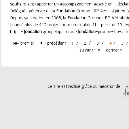
souhaite ainsi apporter un accompagnement adapté en ... décla
Déléguée générale de la
Fondation
Groupe LBP AM. Agir en fav
Depuis sa création en 2005, la
Fondation
Groupe LBP AM, abrit
financé plus de 440 projets pour un total de 11 ... partir du 10 fév
https://
fondation
.groupelbpam.com/
fondation
-groupe-lbp-am/de
« premier
‹ précédent
1
2
3
4
5
P
suivant ›
dernier »
a
g
Ce site est réalisé grâce au mécénat de
e
s