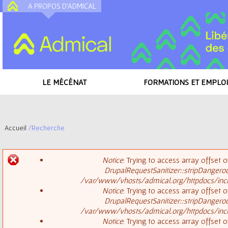
A PROPOS D'ADMICAL
A
LE MÉCÉNAT
FORMATIONS ET EMPLOI
Accueil
/
Recherche
V
Notice
: Trying to access array offset o
o
DrupalRequestSanitizer::stripDangero
M
/var/www/vhosts/admical.org/httpdocs/inclu
u
Notice
: Trying to access array offset o
DrupalRequestSanitizer::stripDangero
e
s
/var/www/vhosts/admical.org/httpdocs/inclu
Notice
: Trying to access array offset o
s