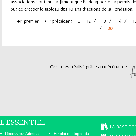
associations soutenus affirment que l’aide apportée a permis de 
but de dresser le tableau
des
10 ans d’actions de la Fondation. A
« premier
‹ précédent
…
12
13
14
1
P
20
a
g
Ce site est réalisé grâce au mécénat de
e
s
L'ESSENTIEL
LA BASE DO
Découvrez Admical
Emploi et stages du