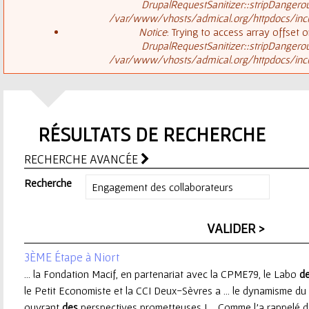
ê
DrupalRequestSanitizer::stripDangero
/var/www/vhosts/admical.org/httpdocs/inclu
t
s
Notice
: Trying to access array offset o
DrupalRequestSanitizer::stripDangero
e
/var/www/vhosts/admical.org/httpdocs/inclu
a
s
g
i
RÉSULTATS DE RECHERCHE
e
c
RECHERCHE AVANCÉE
d
i
Recherche
'
e
3ÈME Étape à Niort
r
... la Fondation Macif, en partenariat avec la CPME79, le Labo
d
le Petit Economiste et la CCI Deux-Sèvres a ... le dynamisme du 
r
ouvrant
des
perspectives prometteuses ! Comme l'a rappelé dan