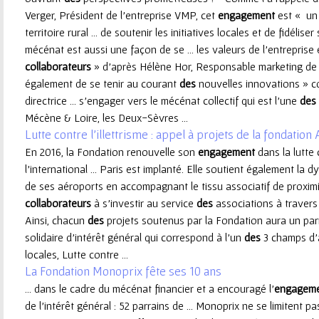
Verger, Président de l’entreprise VMP, cet
engagement
est « un 
e
territoire rural ... de soutenir les initiatives locales et de fidélise
mécénat est aussi une façon de se ... les valeurs de l’entreprise 
u
collaborateurs
» d'après Hélène Hor, Responsable marketing de l
également de se tenir au courant
des
nouvelles innovations » c
r
directrice ... s’engager vers le mécénat collectif qui est l’une
des
Mécène & Loire, les Deux-Sèvres ...
Lutte contre l'illettrisme : appel à projets de la fondatio
En 2016, la Fondation renouvelle son
engagement
dans la lutte 
l'international ... Paris est implanté. Elle soutient également la
de ses aéroports en accompagnant le tissu associatif de proximi
collaborateurs
à s'investir au service
des
associations à traver
Ainsi, chacun
des
projets soutenus par la Fondation aura un parrai
solidaire d'intérêt général qui correspond à l'un
des
3 champs d'a
locales, Lutte contre ...
La Fondation Monoprix fête ses 10 ans
... dans le cadre du mécénat financier et a encouragé l’
engagem
de l’intérêt général : 52 parrains de ... Monoprix ne se limitent p