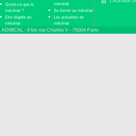
L'AGENDA D
mécénat
Qu'est-ce que le
mécénat ?
Se former au mécénat
Etre éligible au
Les actualités du
mécénat
mécénat
ADMICAL - 8 bis rue Charles V - 75004 Paris