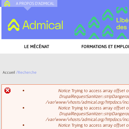
A PROPOS D'ADMICAL
A
LE MÉCÉNAT
FORMATIONS ET EMPLOI
Accueil
/
Recherche
V
Notice
: Trying to access array offset o
o
DrupalRequestSanitizer::stripDangero
M
/var/www/vhosts/admical.org/httpdocs/inclu
u
Notice
: Trying to access array offset o
DrupalRequestSanitizer::stripDangero
e
s
/var/www/vhosts/admical.org/httpdocs/inclu
Notice
: Trying to access array offset o
s