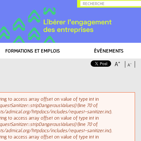
Allez au contenu
FORMATIONS ET EMPLOIS
ÉVÉNEMENTS
+
A
-
A
rying to access array offset on value of type int in
uestSanitizer::stripDangerousValues()
(line
70
of
/admical.org/httpdocs/includes/request-sanitizer.inc
).
rying to access array offset on value of type int in
uestSanitizer::stripDangerousValues()
(line
70
of
/admical.org/httpdocs/includes/request-sanitizer.inc
).
rying to access array offset on value of type int in