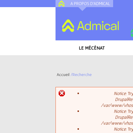
A PROPOS D'ADMICAL
LE MÉCÉNAT
Accueil
/
Recherche
V
Notice
: T
o
DrupalReq
M
/var/www/vhosts
u
Notice
: T
DrupalReq
e
s
/var/www/vhosts
Notice
: T
s