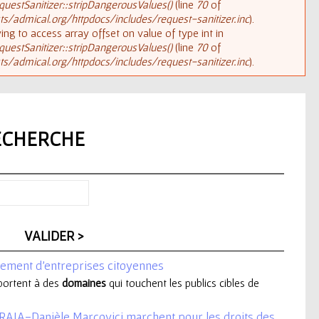
uestSanitizer::stripDangerousValues()
(line
70
of
/admical.org/httpdocs/includes/request-sanitizer.inc
).
rying to access array offset on value of type int in
uestSanitizer::stripDangerousValues()
(line
70
of
/admical.org/httpdocs/includes/request-sanitizer.inc
).
ECHERCHE
gement d'entreprises citoyennes
s portent à des
domaines
qui touchent les publics cibles de
 RAJA-Danièle Marcovici marchent pour les droits des