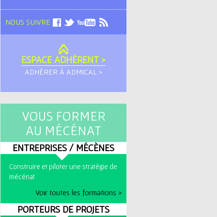
NOUS SUIVRE
ESPACE ADHÉRENT >
ADHÉRER À ADMICAL >
VOUS FORMER
AU MÉCÉNAT
ENTREPRISES / MÉCÈNES
Construire et piloter une stratégie de
mécénat
Voir toutes les formations >
PORTEURS DE PROJETS