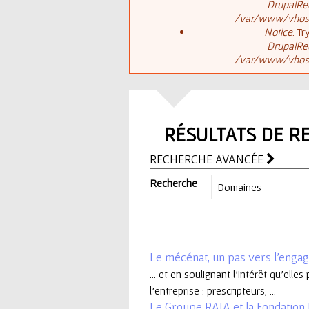
ê
DrupalReq
/var/www/vhosts
t
s
Notice
: T
DrupalReq
e
/var/www/vhosts
a
s
g
i
RÉSULTATS DE R
e
c
RECHERCHE AVANCÉE
d
i
Recherche
'
e
Le mécénat, un pas vers l'enga
r
... et en soulignant l’intérêt qu’elle
l’entreprise : prescripteurs, ...
r
Le Groupe RAJA et la Fondation