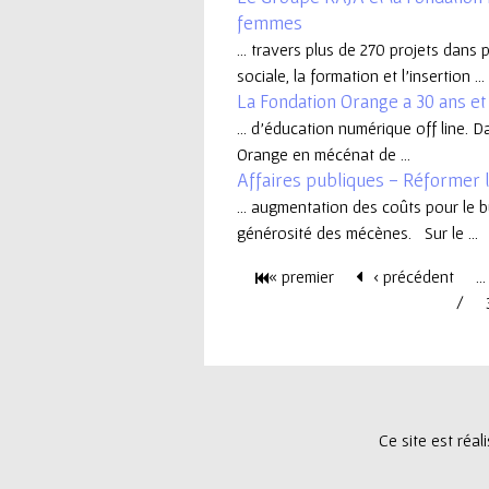
femmes
e
... travers plus de 270 projets dans
sociale, la formation et l’insertion ...
u
La Fondation Orange a 30 ans et 
... d’éducation numérique off line. 
r
Orange en mécénat de ...
Affaires publiques - Réformer la
... augmentation des coûts pour le 
générosité des mécènes. Sur le ...
« premier
‹ précédent
…
P
a
g
Ce site est réa
e