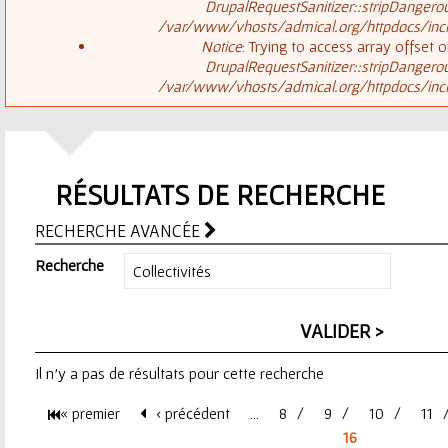
ê
DrupalRequestSanitizer::stripDangero
/var/www/vhosts/admical.org/httpdocs/inclu
t
s
Notice
: Trying to access array offset o
DrupalRequestSanitizer::stripDangero
e
/var/www/vhosts/admical.org/httpdocs/inclu
a
s
g
i
RÉSULTATS DE RECHERCHE
e
c
RECHERCHE AVANCÉE
d
i
Recherche
'
e
Il n'y a pas de résultats pour cette recherche
r
« premier
‹ précédent
…
8
9
10
11
r
P
16