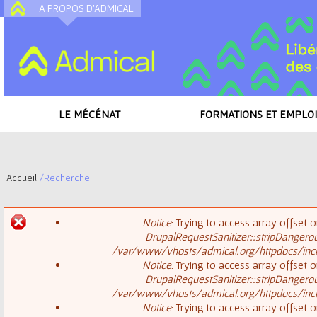
A PROPOS D'ADMICAL
A
LE MÉCÉNAT
FORMATIONS ET EMPLOI
Accueil
/
Recherche
V
Notice
: Trying to access array offset o
o
DrupalRequestSanitizer::stripDangero
M
/var/www/vhosts/admical.org/httpdocs/inclu
u
Notice
: Trying to access array offset o
DrupalRequestSanitizer::stripDangero
e
s
/var/www/vhosts/admical.org/httpdocs/inclu
Notice
: Trying to access array offset o
s