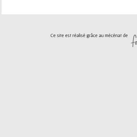
e
a
u
g
Ce site est réalisé grâce au mécénat de
r
e
s