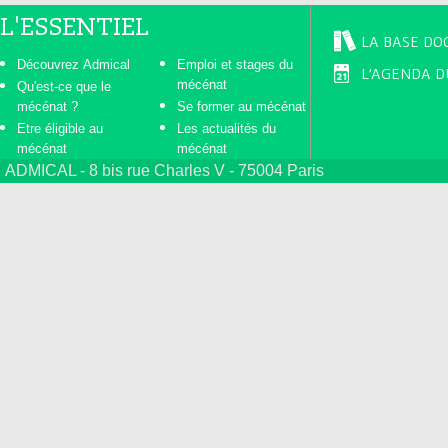
L'ESSENTIEL
LA BASE DO
Découvrez Admical
Emploi et stages du
L'AGENDA D
mécénat
Qu'est-ce que le
mécénat ?
Se former au mécénat
Etre éligible au
Les actualités du
mécénat
mécénat
ADMICAL - 8 bis rue Charles V - 75004 Paris