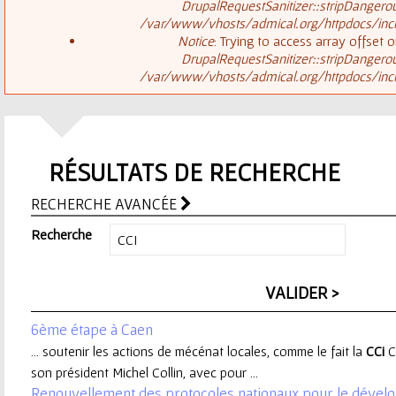
ê
DrupalRequestSanitizer::stripDangero
/var/www/vhosts/admical.org/httpdocs/inclu
t
s
Notice
: Trying to access array offset o
DrupalRequestSanitizer::stripDangero
e
/var/www/vhosts/admical.org/httpdocs/inclu
a
s
g
i
RÉSULTATS DE RECHERCHE
e
c
RECHERCHE AVANCÉE
d
i
Recherche
'
e
6ème étape à Caen
r
... soutenir les actions de mécénat locales, comme le fait la
CCi
C
son président Michel Collin, avec pour ...
r
Renouvellement des protocoles nationaux pour le dével