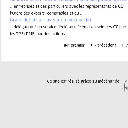
... entreprises et des particuliers avec les représentants de
CCI
F
e
l’Ordre des experts-comptables et du ...
Grand débat sur l'avenir du mécénat (2)
u
... délégation / un service dédié au mécénat au sein des
CCI
, no
les TPE/PME, par des actions ...
r
« premier
‹ précédent
1
P
a
g
Ce site est réalisé grâce au mécénat de
e
s