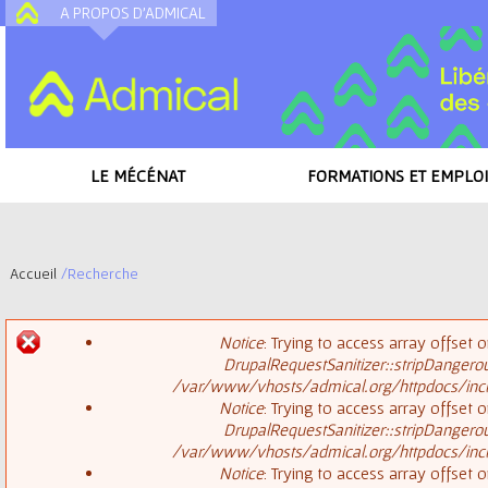
A PROPOS D'ADMICAL
A
LE MÉCÉNAT
FORMATIONS ET EMPLOI
Accueil
/
Recherche
V
Notice
: Trying to access array offset o
o
DrupalRequestSanitizer::stripDangero
M
/var/www/vhosts/admical.org/httpdocs/inclu
u
Notice
: Trying to access array offset o
DrupalRequestSanitizer::stripDangero
e
s
/var/www/vhosts/admical.org/httpdocs/inclu
Notice
: Trying to access array offset o
s