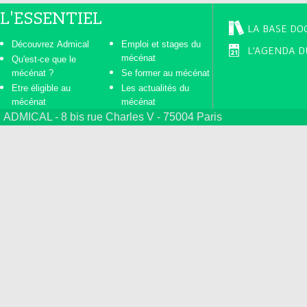
L'ESSENTIEL
LA BASE DO
Découvrez Admical
Emploi et stages du
L'AGENDA D
mécénat
Qu'est-ce que le
mécénat ?
Se former au mécénat
Etre éligible au
Les actualités du
mécénat
mécénat
ADMICAL - 8 bis rue Charles V - 75004 Paris