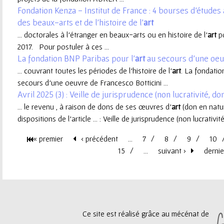
Fondation Kenza - Institut de France : 4 bourses d'études
e
des beaux-arts et de l'histoire de l'
art
... doctorales à l'étranger en beaux-arts ou en histoire de l'
art
po
u
2017. Pour postuler à ces ...
La fondation BNP Paribas pour l'
art
au secours d'une oeuv
r
... couvrant toutes les périodes de l’histoire de l’
art
. La fondatio
secours d'une oeuvre de Francesco Botticini ...
Avril 2025 (3) : Veille de jurisprudence (non lucrativité, d
... le revenu , à raison de dons de ses œuvres d’
art
(don en natur
dispositions de l'article ... : Veille de jurisprudence (non lucrativ
« premier
‹ précédent
…
7
8
9
10
P
15
…
suivant ›
dernie
a
g
Ce site est réalisé grâce au mécénat de
e