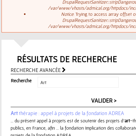
ê
DrupalRequestSanitizer::stripDangero
/var/www/vhosts/admical.org/httpdocs/inclu
t
s
Notice
: Trying to access array offset o
DrupalRequestSanitizer::stripDangero
e
/var/www/vhosts/admical.org/httpdocs/inclu
a
s
g
i
RÉSULTATS DE RECHERCHE
e
c
RECHERCHE AVANCÉE
d
i
Recherche
'
e
Art
thérapie : appel à projets de la fondation ADREA
r
... du présent appel à projets est de soutenir des projets d’
art
-th
publics, en France, afin ... la fondation Implication des collabor
r
projets de la fondation ADREA ...