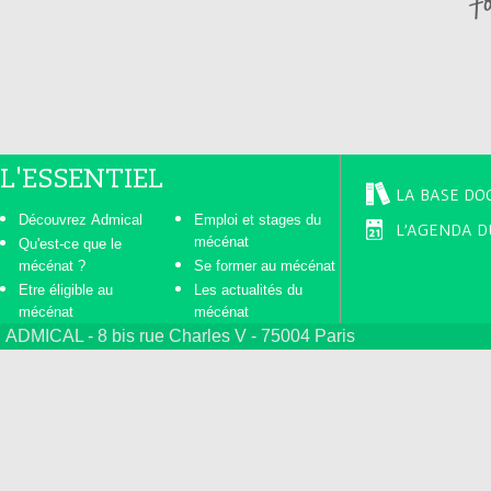
s
L'ESSENTIEL
LA BASE DO
Découvrez Admical
Emploi et stages du
L'AGENDA D
mécénat
Qu'est-ce que le
mécénat ?
Se former au mécénat
Etre éligible au
Les actualités du
mécénat
mécénat
ADMICAL - 8 bis rue Charles V - 75004 Paris