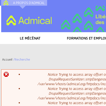
A PROPOS D'ADMICAL
A
LE MÉCÉNAT
FORMATIONS ET EMPLOI
Accueil
/
Recherche
V
Notice
: Trying to access array offset o
o
DrupalRequestSanitizer::stripDangero
M
/var/www/vhosts/admical.org/httpdocs/inclu
u
Notice
: Trying to access array offset o
DrupalRequestSanitizer::stripDangero
e
s
/var/www/vhosts/admical.org/httpdocs/inclu
Notice
: Trying to access array offset o
s