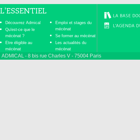
L'ESSENTIEL
LA BASE DO
Découvrez Admical
Emploi et stages du
L'AGENDA D
mécénat
Qu'est-ce que le
mécénat ?
Se former au mécénat
Etre éligible au
Les actualités du
mécénat
mécénat
ADMICAL - 8 bis rue Charles V - 75004 Paris