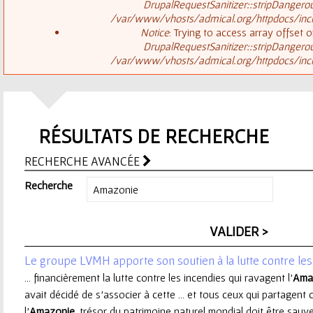
ê
DrupalRequestSanitizer::stripDangero
/var/www/vhosts/admical.org/httpdocs/inclu
t
s
Notice
: Trying to access array offset o
DrupalRequestSanitizer::stripDangero
e
/var/www/vhosts/admical.org/httpdocs/inclu
a
s
g
i
RÉSULTATS DE RECHERCHE
e
c
RECHERCHE AVANCÉE
d
i
Recherche
'
e
Le groupe LVMH apporte son soutien à la lutte contre le
r
... financièrement la lutte contre les incendies qui ravagent l'
Ama
avait décidé de s'associer à cette ... et tous ceux qui partagen
r
l'
Amazonie
, trésor du patrimoine naturel mondial doit être sauve