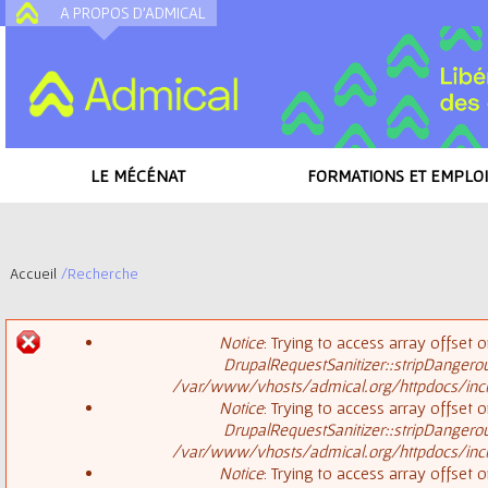
A PROPOS D'ADMICAL
A
LE MÉCÉNAT
FORMATIONS ET EMPLOI
Accueil
/
Recherche
V
Notice
: Trying to access array offset o
o
DrupalRequestSanitizer::stripDangero
M
/var/www/vhosts/admical.org/httpdocs/inclu
u
Notice
: Trying to access array offset o
DrupalRequestSanitizer::stripDangero
e
s
/var/www/vhosts/admical.org/httpdocs/inclu
Notice
: Trying to access array offset o
s