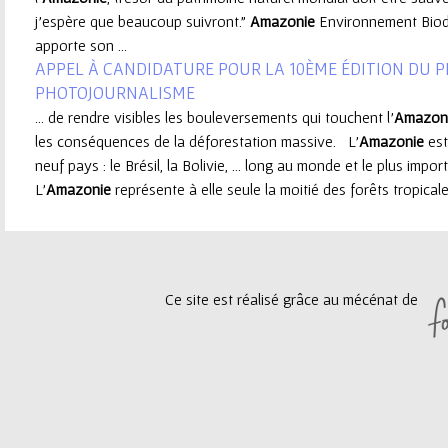
j'espère que beaucoup suivront."
Amazonie
Environnement Biod
e
apporte son ...
APPEL À CANDIDATURE POUR LA 10ÈME ÉDITION DU 
u
PHOTOJOURNALISME
... de rendre visibles les bouleversements qui touchent l’
Amazon
r
les conséquences de la déforestation massive. L’
Amazonie
est
neuf pays : le Brésil, la Bolivie, ... long au monde et le plus impo
L’
Amazonie
représente à elle seule la moitié des forêts tropicale
Ce site est réalisé grâce au mécénat de