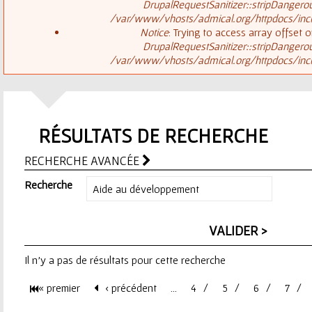
ê
DrupalRequestSanitizer::stripDangero
/var/www/vhosts/admical.org/httpdocs/inclu
t
s
Notice
: Trying to access array offset o
DrupalRequestSanitizer::stripDangero
e
/var/www/vhosts/admical.org/httpdocs/inclu
a
s
g
i
RÉSULTATS DE RECHERCHE
e
c
RECHERCHE AVANCÉE
d
i
Recherche
'
e
Il n'y a pas de résultats pour cette recherche
r
« premier
‹ précédent
…
4
5
6
7
r
P