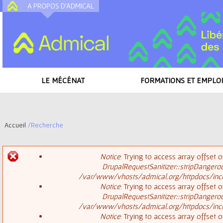
A PROPOS D'ADMICAL
A
LE MÉCÉNAT
FORMATIONS ET EMPLOI
Accueil
/
Recherche
V
Notice
: Trying to access array offset o
o
DrupalRequestSanitizer::stripDangero
M
/var/www/vhosts/admical.org/httpdocs/inclu
u
Notice
: Trying to access array offset o
DrupalRequestSanitizer::stripDangero
e
s
/var/www/vhosts/admical.org/httpdocs/inclu
Notice
: Trying to access array offset o
s