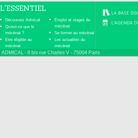
L'ESSENTIEL
LA BASE DO
Découvrez Admical
Emploi et stages du
L'AGENDA D
mécénat
Qu'est-ce que le
mécénat ?
Se former au mécénat
Etre éligible au
Les actualités du
mécénat
mécénat
ADMICAL - 8 bis rue Charles V - 75004 Paris