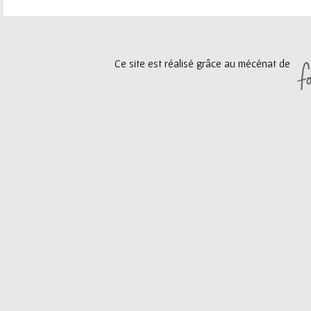
e
a
u
g
Ce site est réalisé grâce au mécénat de
r
e
s