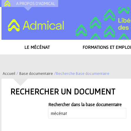
A PROPOS D'ADMICAL
A
LE MÉCÉNAT
FORMATIONS ET EMPLOI
Accueil
/
Base documentaire
/
Recherche Base documentaire
V
RECHERCHER UN DOCUMENT
o
Rechercher dans la base documentaire
u
s
BAROMÈTRE DU
MÉCÉNAT
D’ENTREPRI