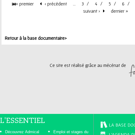
« premier
‹ précédent
…
3
4
5
6
P
suivant ›
dernier »
a
g
Retour à la base documentaire>
e
Ce site est réalisé grâce au mécénat de
s
L'ESSENTIEL
LA BASE DO
Découvrez Admical
Emploi et stages du
L'AGENDA D