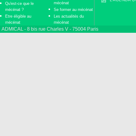
mécénat
Qu'est-ce que le
mécénat ?
Se former au mécénat
Etre éligible au
Les actualités du
mécénat
mécénat
ADMICAL - 8 bis rue Charles V - 75004 Paris