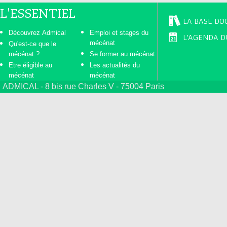
L'ESSENTIEL
LA BASE DO
Découvrez Admical
Emploi et stages du
L'AGENDA D
mécénat
Qu'est-ce que le
mécénat ?
Se former au mécénat
Etre éligible au
Les actualités du
mécénat
mécénat
ADMICAL - 8 bis rue Charles V - 75004 Paris