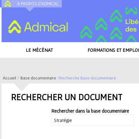
A PROPOS D'ADMICAL
A
LE MÉCÉNAT
FORMATIONS ET EMPLOI
Accueil
/
Base documentaire
/
Recherche Base documentaire
V
RECHERCHER UN DOCUMENT
o
Rechercher dans la base documentaire
u
s