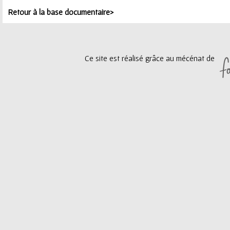
ê
Retour à la base documentaire>
t
e
Ce site est réalisé grâce au mécénat de
s
i
c
i